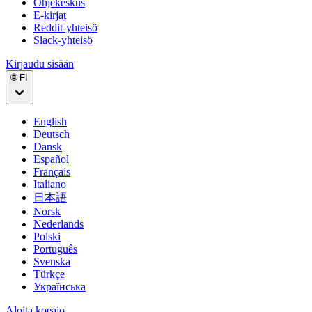
Ohjekeskus
E-kirjat
Reddit-yhteisö
Slack-yhteisö
Kirjaudu sisään
🌐 FI
English
Deutsch
Dansk
Español
Français
Italiano
日本語
Norsk
Nederlands
Polski
Português
Svenska
Türkçe
Українська
Aloita koeajo