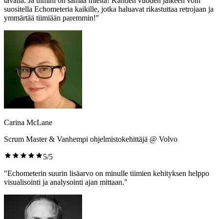
tavalla. Ja tiimini on samaa mieltä! Kahden vuoden jälkeen voin
suositella Echometeria kaikille, jotka haluavat rikastuttaa retrojaan ja
ymmärtää tiimiään paremmin!"
Carina McLane
Scrum Master & Vanhempi ohjelmistokehittäjä @ Volvo
5/5
"Echometerin suurin lisäarvo on minulle tiimien kehityksen helppo
visualisointi ja analysointi ajan mittaan."