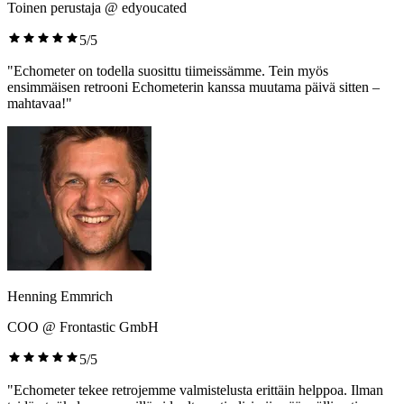
Toinen perustaja @ edyoucated
5/5
"Echometer on todella suosittu tiimeissämme. Tein myös
ensimmäisen retrooni Echometerin kanssa muutama päivä sitten –
mahtavaa!"
Henning Emmrich
COO @ Frontastic GmbH
5/5
"Echometer tekee retrojemme valmistelusta erittäin helppoa. Ilman