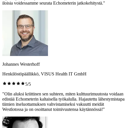
iloisia voidessamme seurata Echometerin jatkokehitystä."
Johannes Westerhoff
Henkilöstöpäällikkö, VISUS Health IT GmbH
5/5
"Olin aluksi kriittinen sen suhteen, miten kulttuurimuutosta voidaan
edistää Echometerin kaltaisella työkalulla. Hajautettu lähestymistapa
tiimien itseluottamuksen vahvistamiseksi vakuutti meidät
Westlotossa ja on osoittanut toimivuutensa käytännössä!"