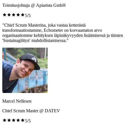
Toimitusjohtaja @ Apiarista GmbH
5/5
"Chief Scrum Masterina, joka vastaa ketterästä
transformaatiostamme, Echometer on korvaamaton arvo
organisaatiomme kehityksen läpinäkyvyyden lisäämisessä ja tiimien
'Sustainagilityn' mahdollistamisessa."
Marcel Nellesen
Chief Scrum Master @ DATEV
5/5