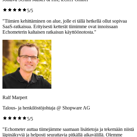
5/5
"Tiimien kehittäminen on alue, jolle ei tällä hetkellä ollut sopivaa
SaaS-ratkaisua. Erityisesti ketterät tiimimme ovat innoissaan
Echometerin kaltaisen ratkaisun käyttöönotosta."
Ralf Marpert
Talous- ja henkilöstöjohtaja @ Shopware AG
5/5
"Echometer auttaa tiimejämme saamaan lisätietoja ja tekemään niistä
läpinäkyviä ja helposti seurattavia pitkällä aikavälillä. Olemme