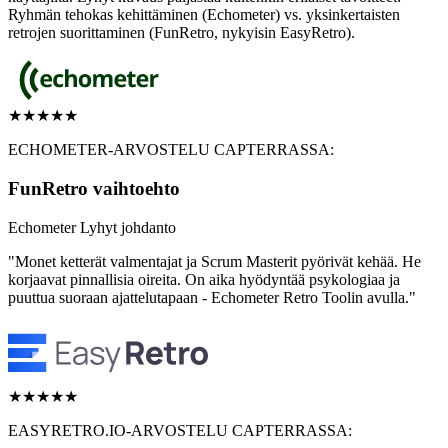
Ryhmän tehokas kehittäminen (Echometer) vs. yksinkertaisten
retrojen suorittaminen (FunRetro, nykyisin EasyRetro).
★
★
★
★
★
ECHOMETER-ARVOSTELU CAPTERRASSA:
FunRetro vaihtoehto
Echometer Lyhyt johdanto
"Monet ketterät valmentajat ja Scrum Masterit pyörivät kehää. He
korjaavat pinnallisia oireita. On aika hyödyntää psykologiaa ja
puuttua suoraan ajattelutapaan - Echometer Retro Toolin avulla."
★
★
★
★
★
EASYRETRO.IO-ARVOSTELU CAPTERRASSA: