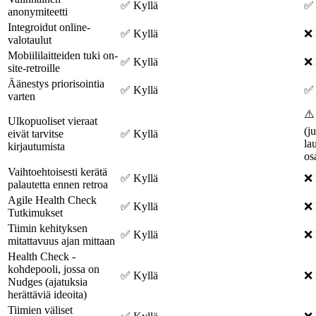
✅ Kyllä
✅ 
anonymiteetti
Integroidut online-
✅ Kyllä
❌ 
valotaulut
Mobiililaitteiden tuki on-
✅ Kyllä
❌ 
site-retroille
Äänestys priorisointia
✅ Kyllä
✅ 
varten
⚠️
Ulkopuoliset vieraat
(j
eivät tarvitse
✅ Kyllä
la
kirjautumista
os
Vaihtoehtoisesti kerätä
✅ Kyllä
❌ 
palautetta ennen retroa
Agile Health Check
✅ Kyllä
❌ 
Tutkimukset
Tiimin kehityksen
✅ Kyllä
❌ 
mitattavuus ajan mittaan
Health Check -
kohdepooli, jossa on
✅ Kyllä
❌ 
Nudges (ajatuksia
herättäviä ideoita)
Tiimien väliset