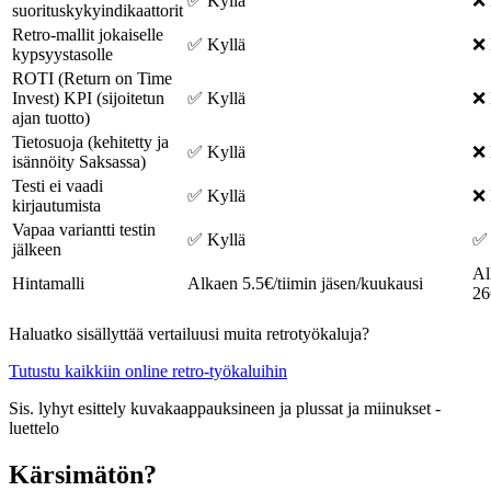
✅ Kyllä
❌ 
suorituskykyindikaattorit
Retro-mallit jokaiselle
✅ Kyllä
❌ 
kypsyystasolle
ROTI (Return on Time
Invest) KPI (sijoitetun
✅ Kyllä
❌ 
ajan tuotto)
Tietosuoja (kehitetty ja
✅ Kyllä
❌ 
isännöity Saksassa)
Testi ei vaadi
✅ Kyllä
❌ 
kirjautumista
Vapaa variantti testin
✅ Kyllä
✅ 
jälkeen
Al
Hintamalli
Alkaen 5.5€/tiimin jäsen/kuukausi
26
Haluatko sisällyttää vertailuusi muita retrotyökaluja?
Tutustu kaikkiin online retro-työkaluihin
Sis. lyhyt esittely kuvakaappauksineen ja plussat ja miinukset -
luettelo
Kärsimätön?