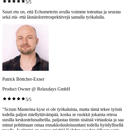
5/5
Suuri etu on, että Echometerin avulla voimme toteuttaa ja seurata
sekä etä- että läsnäoloretrospektiivejä samalla työkalulla.
Patrick Böttcher-Exner
Product Owner @ Relaxdays GmbH
5/5
"Scrum Masterina kyse ei ole työkaluista, mutta tämä tekee työstä
todella paljon miellyttävämpää, koska se ruokkii jokaista retroa
uusilla keskustelunaiheilla, paljastaa tiimin sisäisiä virtauksia ja saa
minut pohtimaan omaa ennakkoluuloisuuttani todella hyödyllisellä