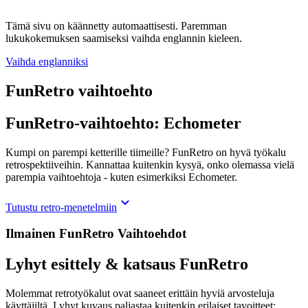
Tämä sivu on käännetty automaattisesti. Paremman
lukukokemuksen saamiseksi vaihda englannin kieleen.
Vaihda englanniksi
FunRetro vaihtoehto
FunRetro-vaihtoehto: Echometer
Kumpi on parempi ketterille tiimeille? FunRetro on hyvä työkalu
retrospektiiveihin. Kannattaa kuitenkin kysyä, onko olemassa vielä
parempia vaihtoehtoja - kuten esimerkiksi Echometer.
Tutustu retro-menetelmiin
Ilmainen FunRetro Vaihtoehdot
Lyhyt esittely & katsaus FunRetro
Molemmat retrotyökalut ovat saaneet erittäin hyviä arvosteluja
käyttäjiltä. Lyhyt kuvaus paljastaa kuitenkin erilaiset tavoitteet: