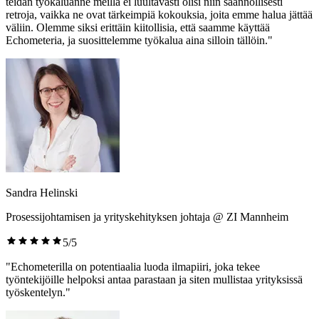
teidän työkaluanne meillä ei luultavasti olisi niin säännöllisesti
retroja, vaikka ne ovat tärkeimpiä kokouksia, joita emme halua jättää
väliin. Olemme siksi erittäin kiitollisia, että saamme käyttää
Echometeria, ja suosittelemme työkalua aina silloin tällöin."
Sandra Helinski
Prosessijohtamisen ja yrityskehityksen johtaja @ ZI Mannheim
5/5
"Echometerilla on potentiaalia luoda ilmapiiri, joka tekee
työntekijöille helpoksi antaa parastaan ja siten mullistaa yrityksissä
työskentelyn."