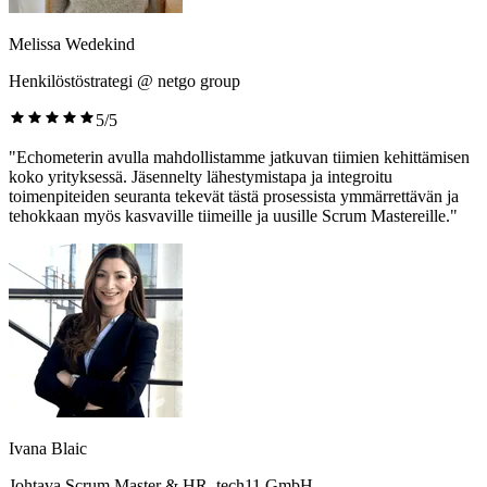
Melissa Wedekind
Henkilöstöstrategi @ netgo group
5/5
"Echometerin avulla mahdollistamme jatkuvan tiimien kehittämisen
koko yrityksessä. Jäsennelty lähestymistapa ja integroitu
toimenpiteiden seuranta tekevät tästä prosessista ymmärrettävän ja
tehokkaan myös kasvaville tiimeille ja uusille Scrum Mastereille."
Ivana Blaic
Johtava Scrum Master & HR, tech11 GmbH