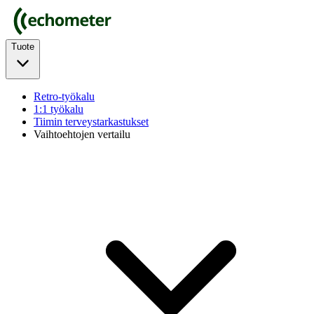
Tuote
Retro-työkalu
1:1 työkalu
Tiimin terveystarkastukset
Vaihtoehtojen vertailu