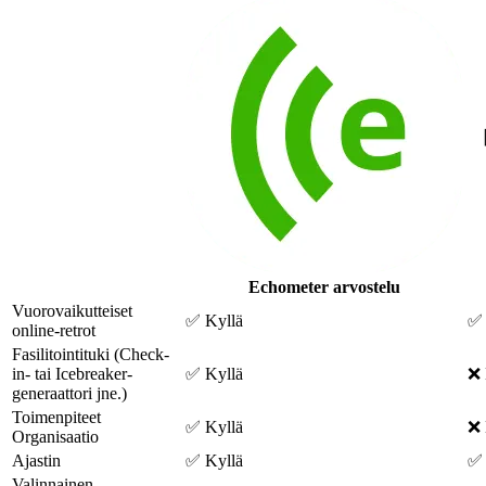
Echometer arvostelu
Vuorovaikutteiset
✅ Kyllä
✅ 
online-retrot
Fasilitointituki (Check-
in- tai Icebreaker-
✅ Kyllä
❌ 
generaattori jne.)
Toimenpiteet
✅ Kyllä
❌ 
Organisaatio
Ajastin
✅ Kyllä
✅ 
Valinnainen