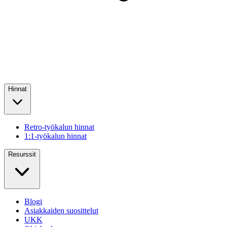
Hinnat
Retro-työkalun hinnat
1:1-työkalun hinnat
Resurssit
Blogi
Asiakkaiden suosittelut
UKK