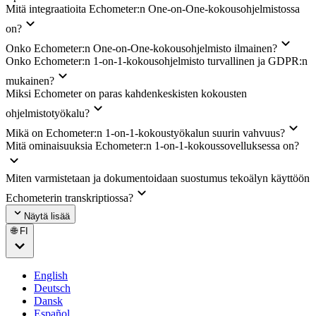
Mitä integraatioita Echometer:n One-on-One-kokousohjelmistossa
on?
Onko Echometer:n One-on-One-kokousohjelmisto ilmainen?
Onko Echometer:n 1-on-1-kokousohjelmisto turvallinen ja GDPR:n
mukainen?
Miksi Echometer on paras kahdenkeskisten kokousten
ohjelmistotyökalu?
Mikä on Echometer:n 1-on-1-kokoustyökalun suurin vahvuus?
Mitä ominaisuuksia Echometer:n 1-on-1-kokoussovelluksessa on?
Miten varmistetaan ja dokumentoidaan suostumus tekoälyn käyttöön
Echometerin transkriptiossa?
Näytä lisää
🌐 FI
English
Deutsch
Dansk
Español