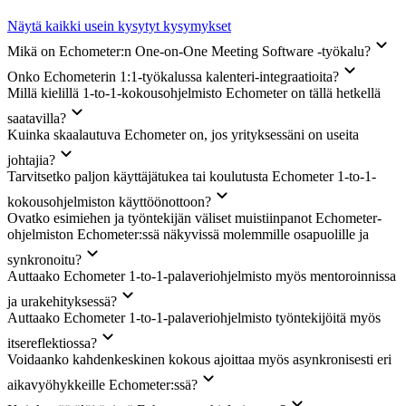
Näytä kaikki usein kysytyt kysymykset
Mikä on Echometer:n One-on-One Meeting Software -työkalu?
Onko Echometerin 1:1-työkalussa kalenteri-integraatioita?
Millä kielillä 1-to-1-kokousohjelmisto Echometer on tällä hetkellä
saatavilla?
Kuinka skaalautuva Echometer on, jos yrityksessäni on useita
johtajia?
Tarvitsetko paljon käyttäjätukea tai koulutusta Echometer 1-to-1-
kokousohjelmiston käyttöönottoon?
Ovatko esimiehen ja työntekijän väliset muistiinpanot Echometer-
ohjelmiston Echometer:ssä näkyvissä molemmille osapuolille ja
synkronoitu?
Auttaako Echometer 1-to-1-palaveriohjelmisto myös mentoroinnissa
ja urakehityksessä?
Auttaako Echometer 1-to-1-palaveriohjelmisto työntekijöitä myös
itsereflektiossa?
Voidaanko kahdenkeskinen kokous ajoittaa myös asynkronisesti eri
aikavyöhykkeille Echometer:ssä?