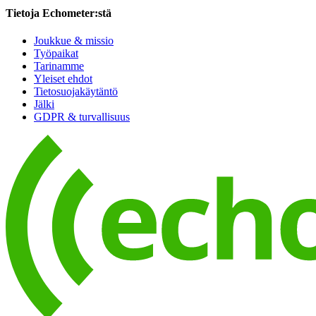
Tietoja Echometer:stä
Joukkue & missio
Työpaikat
Tarinamme
Yleiset ehdot
Tietosuojakäytäntö
Jälki
GDPR & turvallisuus