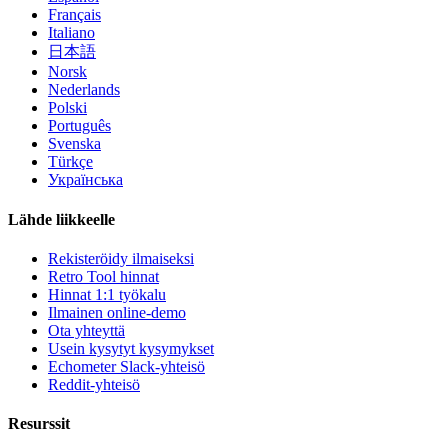
Français
Italiano
日本語
Norsk
Nederlands
Polski
Português
Svenska
Türkçe
Українська
Lähde liikkeelle
Rekisteröidy ilmaiseksi
Retro Tool hinnat
Hinnat 1:1 työkalu
Ilmainen online-demo
Ota yhteyttä
Usein kysytyt kysymykset
Echometer Slack-yhteisö
Reddit-yhteisö
Resurssit