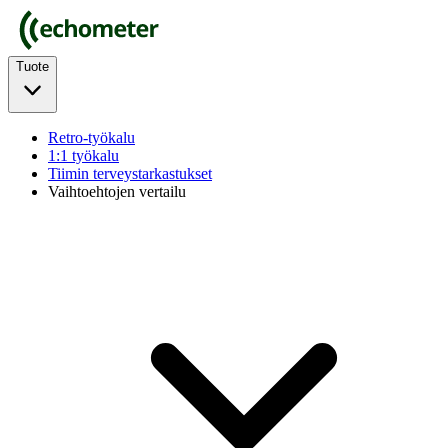
Tuote
Retro-työkalu
1:1 työkalu
Tiimin terveystarkastukset
Vaihtoehtojen vertailu