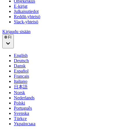
Ohjekeskus
E-kirjat
Julkaisutiedot
Reddit-yhteisö
Slack-yhteisö
Kirjaudu sisään
🌐 FI
English
Deutsch
Dansk
Español
Français
Italiano
日本語
Norsk
Nederlands
Polski
Português
Svenska
Türkçe
Українська