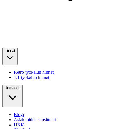
Hinnat
Retro-työkalun hinnat
1:1-työkalun hinnat
Resurssit
Blogi
Asiakkaiden suosittelut
UKK