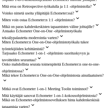
Mitä eroa on Retrospective-työkalulla ja 1:1 -ohjelmistolla?
Voinko nimetä useita ylläpitäjiä Echometer:ssä?
Miten voin ostaa Echometer:n 1:1 -ohjelmiston?
Mikä on paras kahdenkeskisten tapaamisten väline johtajille?
Antaako Echometer One-on-One -ohjelmistotyökalu
tekoälypalautetta moderointia varten?
Miten Echometer:n One-on-One-ohjelmistotyökalu tukee
työntekijöiden kehittämistä?
Tarjoaako Echometer 1-on-1 -ohjelmisto suorituskyvyn ja
tavoitteiden seurantaa?
Onko mahdollista seurata toimenpiteitä Echometer:n one-to-one-
ohjelmistossa?
Mikä tekee Echometer:n One-on-One-ohjelmistosta ainutlaatuisen?
Mitkä ovat Echometer 1-on-1 Meeting Toolin toiminnot?
Mitä käyttäjät sanovat Echometer 1-on-1-kokousohjelmistosta?
Mikä on Echometer-ohjelmistosovelluksen hinta kahdenkeskisiä
tapaamisia varten?