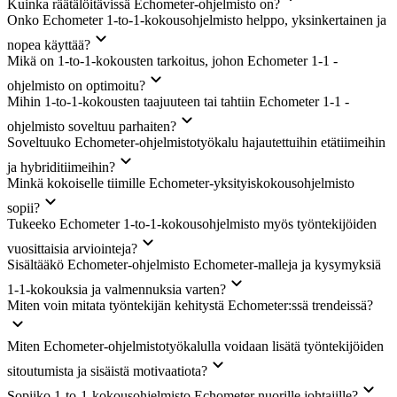
Kuinka räätälöitävissä Echometer-ohjelmisto on?
Onko Echometer 1-to-1-kokousohjelmisto helppo, yksinkertainen ja
nopea käyttää?
Mikä on 1-to-1-kokousten tarkoitus, johon Echometer 1-1 -
ohjelmisto on optimoitu?
Mihin 1-to-1-kokousten taajuuteen tai tahtiin Echometer 1-1 -
ohjelmisto soveltuu parhaiten?
Soveltuuko Echometer-ohjelmistotyökalu hajautettuihin etätiimeihin
ja hybriditiimeihin?
Minkä kokoiselle tiimille Echometer-yksityiskokousohjelmisto
sopii?
Tukeeko Echometer 1-to-1-kokousohjelmisto myös työntekijöiden
vuosittaisia arviointeja?
Sisältääkö Echometer-ohjelmisto Echometer-malleja ja kysymyksiä
1-1-kokouksia ja valmennuksia varten?
Miten voin mitata työntekijän kehitystä Echometer:ssä trendeissä?
Miten Echometer-ohjelmistotyökalulla voidaan lisätä työntekijöiden
sitoutumista ja sisäistä motivaatiota?
Sopiiko 1-to-1-kokousohjelmisto Echometer nuorille johtajille?