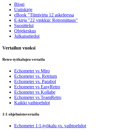
Blogi
Uutiskirje
eBook "Tiimivirta 12 askeleessa
E-kirja "22 vinkkiä: Retromittaus"
Suosittelut
Ohjekeskus
Julkaisutiedot
Vertailun vuoksi
Retro-työkalujen vertailu
Echometer vs Miro
Echometer vs. Retrium
Echometer vs. Parabol
Echometer vs EasyRetro
Echometer vs Kollabe
Echometer vs TeamRetro
Kaikki vaihtoehdot
1:1 ohjelmistovertailu
Echometer 1:1-työkalu vs. vaihtoehdot