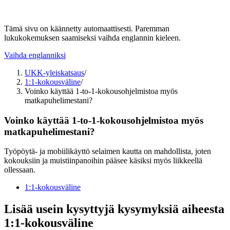
Tämä sivu on käännetty automaattisesti. Paremman
lukukokemuksen saamiseksi vaihda englannin kieleen.
Vaihda englanniksi
UKK-yleiskatsaus
/
1:1-kokousväline
/
Voinko käyttää 1-to-1-kokousohjelmistoa myös
matkapuhelimestani?
Voinko käyttää 1-to-1-kokousohjelmistoa myös
matkapuhelimestani?
Työpöytä- ja mobiilikäyttö selaimen kautta on mahdollista, joten
kokouksiin ja muistiinpanoihin pääsee käsiksi myös liikkeellä
ollessaan.
1:1-kokousväline
Lisää usein kysyttyjä kysymyksiä aiheesta
1:1-kokousväline