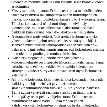
voidaan esimerkiksi kutsua esiin vuosittaisessa työntekijöiden
arvioinnissa.
Yksityiset muistiinpanot: Echometer tarjoaa mahdollisuuden
tallentaa yksityisiä muistiinpanoja niiden muistiinpanojen
lisäksi, jotka jaetaan työntekijän kanssa 1-to-1-kokoussarjassa.
Tämä tarkoittaa, että nämä muistiinpanot eivät näy
työntekijälle, mutta ne tallennetaan silti suoraan samaan
paikkaan kuin varsinainen 1-to-1-kokouksen esityslista.
Automaattiset muistutukset: Voit asettaa Echometer:n yksi
yhteen -palaveriohjelmistossa sekä itsesi että työntekijäsi
saamaan muistutuksen sähköpostitse ennen yksi yhteen -
palaveria. Tämä auttaa varmistamaan, että kokouksen asialista
on molemmin puolin paremmin valmisteltu.
Kalenteri-integraatio: Echometer:n yksi yhteen -
kokousohjelmisto on integroitu Microsoftin kalenteriin. Tämä
tarkoittaa sitä, että esimerkiksi Microsoftin kalenterissa
siirretyt kokoukset siirtyvät automaattisesti myös Echometer-
kalenteriin.
All-in-one-kojelauta: Echometer tarjoaa kojelaudan, josta näet
kaikki työntekijän tehtävät ja viimeisimmän
sisäänkirjautumiskyselyn tulokset, KPI:t, yhdessä paikassa.
Tämä auttaa valtavasti saamaan yleiskuvan tiimin tilasta.
Suora pääsy retrospektiiviohjelmistoon: Echometer on
markkinoiden ainoa työkalu, joka tarjoaa yhden
kahdenkeskisten kokousten ohjelmiston lisäksi integroidun