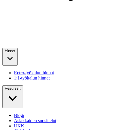
Hinnat
Retro-työkalun hinnat
1:1-työkalun hinnat
Resurssit
Blogi
Asiakkaiden suosittelut
UKK