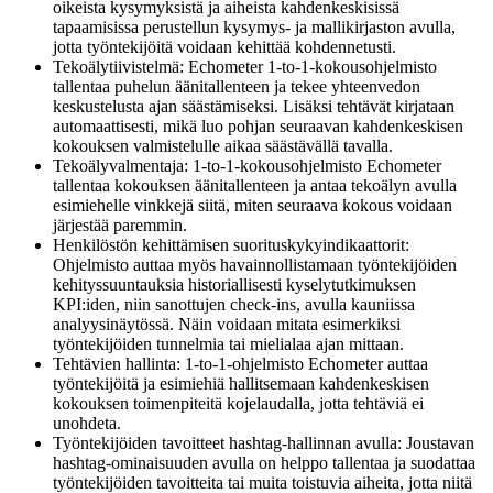
oikeista kysymyksistä ja aiheista kahdenkeskisissä
tapaamisissa perustellun kysymys- ja mallikirjaston avulla,
jotta työntekijöitä voidaan kehittää kohdennetusti.
Tekoälytiivistelmä: Echometer 1-to-1-kokousohjelmisto
tallentaa puhelun äänitallenteen ja tekee yhteenvedon
keskustelusta ajan säästämiseksi. Lisäksi tehtävät kirjataan
automaattisesti, mikä luo pohjan seuraavan kahdenkeskisen
kokouksen valmistelulle aikaa säästävällä tavalla.
Tekoälyvalmentaja: 1-to-1-kokousohjelmisto Echometer
tallentaa kokouksen äänitallenteen ja antaa tekoälyn avulla
esimiehelle vinkkejä siitä, miten seuraava kokous voidaan
järjestää paremmin.
Henkilöstön kehittämisen suorituskykyindikaattorit:
Ohjelmisto auttaa myös havainnollistamaan työntekijöiden
kehityssuuntauksia historiallisesti kyselytutkimuksen
KPI:iden, niin sanottujen check-ins, avulla kauniissa
analyysinäytössä. Näin voidaan mitata esimerkiksi
työntekijöiden tunnelmia tai mielialaa ajan mittaan.
Tehtävien hallinta: 1-to-1-ohjelmisto Echometer auttaa
työntekijöitä ja esimiehiä hallitsemaan kahdenkeskisen
kokouksen toimenpiteitä kojelaudalla, jotta tehtäviä ei
unohdeta.
Työntekijöiden tavoitteet hashtag-hallinnan avulla: Joustavan
hashtag-ominaisuuden avulla on helppo tallentaa ja suodattaa
työntekijöiden tavoitteita tai muita toistuvia aiheita, jotta niitä