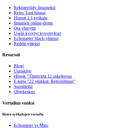
Rekisteröidy ilmaiseksi
Retro Tool hinnat
Hinnat 1:1 työkalu
Ilmainen online-demo
Ota yhteyttä
Usein kysytyt kysymykset
Echometer Slack-yhteisö
Reddit-yhteisö
Resurssit
Blogi
Uutiskirje
eBook "Tiimivirta 12 askeleessa
E-kirja "22 vinkkiä: Retromittaus"
Suosittelut
Ohjekeskus
Vertailun vuoksi
Retro-työkalujen vertailu
Echometer vs Miro