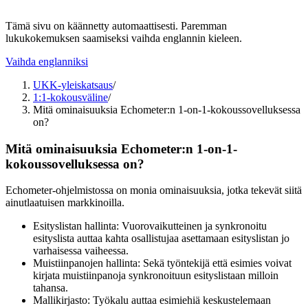
Tämä sivu on käännetty automaattisesti. Paremman
lukukokemuksen saamiseksi vaihda englannin kieleen.
Vaihda englanniksi
UKK-yleiskatsaus
/
1:1-kokousväline
/
Mitä ominaisuuksia Echometer:n 1-on-1-kokoussovelluksessa
on?
Mitä ominaisuuksia Echometer:n 1-on-1-
kokoussovelluksessa on?
Echometer-ohjelmistossa on monia ominaisuuksia, jotka tekevät siitä
ainutlaatuisen markkinoilla.
Esityslistan hallinta: Vuorovaikutteinen ja synkronoitu
esityslista auttaa kahta osallistujaa asettamaan esityslistan jo
varhaisessa vaiheessa.
Muistiinpanojen hallinta: Sekä työntekijä että esimies voivat
kirjata muistiinpanoja synkronoituun esityslistaan milloin
tahansa.
Mallikirjasto: Työkalu auttaa esimiehiä keskustelemaan