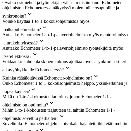
Ovatko esimiehen ja työntekijän väliset muistiinpanot Echometer-
ohjelmiston Echometer:ssä näkyvissä molemmille osapuolille ja
synkronoitu?
Voinko käyttää 1-to-1-kokousohjelmistoa myös
matkapuhelimestani?
Auttaako Echometer 1-to-1-palaveriohjelmisto myös mentoroinnissa
ja urakehityksessä?
Auttaako Echometer 1-to-1-palaveriohjelmisto työntekijöitä myös
itsereflektiossa?
Voidaanko kahdenkeskinen kokous ajoittaa myös asynkronisesti eri
aikavyöhykkeille Echometer:ssä?
Kuinka räätälöitävissä Echometer-ohjelmisto on?
Onko Echometer 1-to-1-kokousohjelmisto helppo, yksinkertainen ja
nopea käyttää?
Mikä on 1-to-1-kokousten tarkoitus, johon Echometer 1-1 -
ohjelmisto on optimoitu?
Mihin 1-to-1-kokousten taajuuteen tai tahtiin Echometer 1-1 -
ohjelmisto soveltuu parhaiten?
Soveltuuko Echometer-ohjelmistotyökalu hajautettuihin etätiimeihin