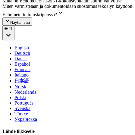
Mikä on Echometer:n 1-on-1-kokoustyökalun suurin vahvuus?
Miten varmistetaan ja dokumentoidaan suostumus tekoälyn käyttöön
Echometerin transkriptiossa?
Näytä lisää
🌐 FI
English
Deutsch
Dansk
Español
Français
Italiano
日本語
Norsk
Nederlands
Polski
Português
Svenska
Türkçe
Українська
Lähde liikkeelle