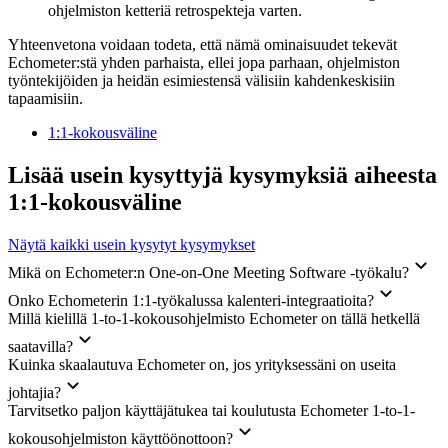
ohjelmiston ketteriä retrospekteja varten.
Yhteenvetona voidaan todeta, että nämä ominaisuudet tekevät
Echometer:stä yhden parhaista, ellei jopa parhaan, ohjelmiston
työntekijöiden ja heidän esimiestensä välisiin kahdenkeskisiin
tapaamisiin.
1:1-kokousväline
Lisää usein kysyttyjä kysymyksiä aiheesta
1:1-kokousväline
Näytä kaikki usein kysytyt kysymykset
Mikä on Echometer:n One-on-One Meeting Software -työkalu?
Onko Echometerin 1:1-työkalussa kalenteri-integraatioita?
Millä kielillä 1-to-1-kokousohjelmisto Echometer on tällä hetkellä
saatavilla?
Kuinka skaalautuva Echometer on, jos yrityksessäni on useita
johtajia?
Tarvitsetko paljon käyttäjätukea tai koulutusta Echometer 1-to-1-
kokousohjelmiston käyttöönottoon?