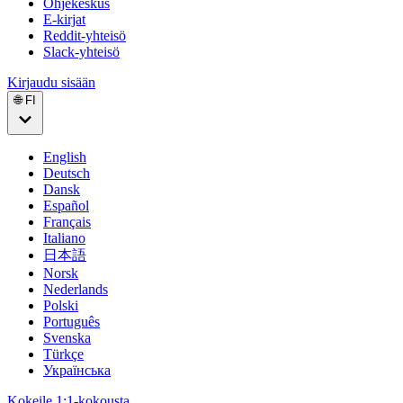
Ohjekeskus
E-kirjat
Reddit-yhteisö
Slack-yhteisö
Kirjaudu sisään
🌐 FI
English
Deutsch
Dansk
Español
Français
Italiano
日本語
Norsk
Nederlands
Polski
Português
Svenska
Türkçe
Українська
Kokeile 1:1-kokousta