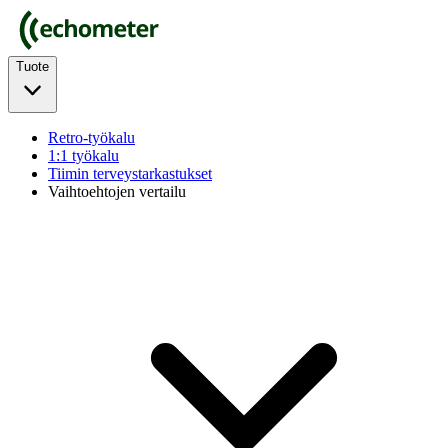
Tuote
Retro-työkalu
1:1 työkalu
Tiimin terveystarkastukset
Vaihtoehtojen vertailu