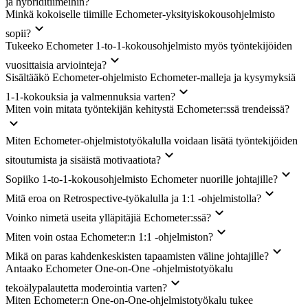
ja hybriditiimeihin?
Minkä kokoiselle tiimille Echometer-yksityiskokousohjelmisto
sopii?
Tukeeko Echometer 1-to-1-kokousohjelmisto myös työntekijöiden
vuosittaisia arviointeja?
Sisältääkö Echometer-ohjelmisto Echometer-malleja ja kysymyksiä
1-1-kokouksia ja valmennuksia varten?
Miten voin mitata työntekijän kehitystä Echometer:ssä trendeissä?
Miten Echometer-ohjelmistotyökalulla voidaan lisätä työntekijöiden
sitoutumista ja sisäistä motivaatiota?
Sopiiko 1-to-1-kokousohjelmisto Echometer nuorille johtajille?
Mitä eroa on Retrospective-työkalulla ja 1:1 -ohjelmistolla?
Voinko nimetä useita ylläpitäjiä Echometer:ssä?
Miten voin ostaa Echometer:n 1:1 -ohjelmiston?
Mikä on paras kahdenkeskisten tapaamisten väline johtajille?
Antaako Echometer One-on-One -ohjelmistotyökalu
tekoälypalautetta moderointia varten?
Miten Echometer:n One-on-One-ohjelmistotyökalu tukee