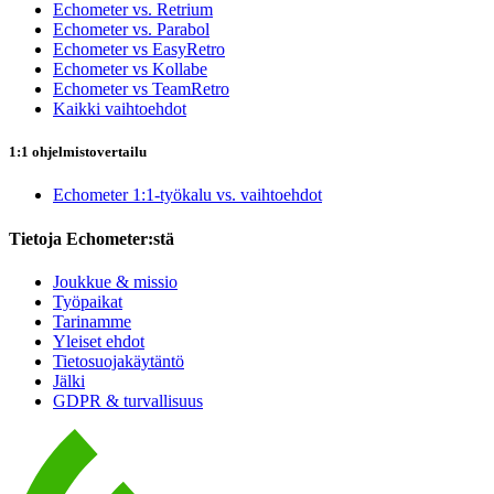
Echometer vs. Retrium
Echometer vs. Parabol
Echometer vs EasyRetro
Echometer vs Kollabe
Echometer vs TeamRetro
Kaikki vaihtoehdot
1:1 ohjelmistovertailu
Echometer 1:1-työkalu vs. vaihtoehdot
Tietoja Echometer:stä
Joukkue & missio
Työpaikat
Tarinamme
Yleiset ehdot
Tietosuojakäytäntö
Jälki
GDPR & turvallisuus