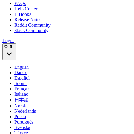
FAQs
Help Center
E-Books
Release Notes
Reddit Community
Slack Community
Login
🌐 DE
English
Dansk
Español
Suomi
Français
Italiano
日本語
Norsk
Nederlands
Polski
Português
Svenska
Türkçe