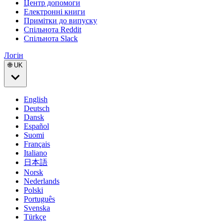
Центр допомоги
Електронні книги
Примітки до випуску
Спільнота Reddit
Спільнота Slack
Логін
🌐 UK
English
Deutsch
Dansk
Español
Suomi
Français
Italiano
日本語
Norsk
Nederlands
Polski
Português
Svenska
Türkçe