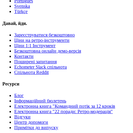
Português
Svenska
Türkçe
Давай, йди.
Зареєструватися безкоштовно
Ціни на ретро-інструменти
Ціни 1:1 Інструмент
Безкоштовна онлайн демо-версія
Контакти
Поширені запитання
Echometer Slack спільнота
Спільнота Reddit
Ресурси
Блог
Інформаційний бюлетень
Електронна книга "Командний потік за 12 кроків
Електронна книга "22 поради: Ретро-модерація"
Відгуки
Центр допомоги
Примітки до випуску