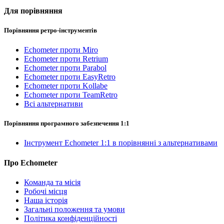
Для порівняння
Порівняння ретро-інструментів
Echometer проти Miro
Echometer проти Retrium
Echometer проти Parabol
Echometer проти EasyRetro
Echometer проти Kollabe
Echometer проти TeamRetro
Всі альтернативи
Порівняння програмного забезпечення 1:1
Інструмент Echometer 1:1 в порівнянні з альтернативами
Про Echometer
Команда та місія
Робочі місця
Наша історія
Загальні положення та умови
Політика конфіденційності