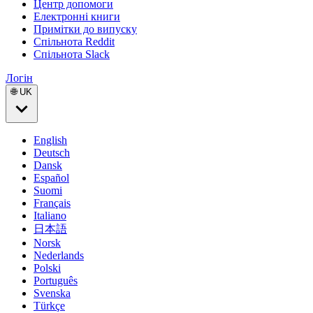
Центр допомоги
Електронні книги
Примітки до випуску
Спільнота Reddit
Спільнота Slack
Логін
🌐 UK
English
Deutsch
Dansk
Español
Suomi
Français
Italiano
日本語
Norsk
Nederlands
Polski
Português
Svenska
Türkçe