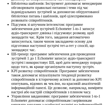
Бібліотека шаблонів: Інструмент допомагає менеджерам
обговорювати правильні питання і теми під час
індивідуальних зустрічей за допомогою обґрунтованої
бібліотеки питань і шаблонів, щоб цілеспрямовано
розвивати співробітників.
Підсумок зі штучним інтелектом: програмне
забезпечення для зустрічей Echometer 1-to-1 записує
аудіо-транскрипт дзвінка і підсумовує розмову, щоб
заощадити час. Крім того, завдання автоматично
записуються, таким чином закладаючи основу для
підготовки наступної зустрічі тет-а-тет у спосіб, що
заощаджує час.
ШІ-тренер: програмне забезпечення для проведення
зустрічей 1 до 1 Echometer записує аудіо-транскрипт
зустрічі і використовує ШІ, щоб дати менеджеру поради
щодо того, як краще організувати наступну зустріч.
KPI розвитку співробітників: Програмне забезпечення
також допомагає візуалізувати тенденції розвитку
співробітників в історичному аспекті за допомогою KPI
опитувань, відомих як чек-іни, на красивій аналітичній
інформаційній панелі. Це дозволяє, наприклад, виміряти
настрої або настрій співробітників з плином часу.
Управління завданнями: програмне забезпечення 1-to-1
Echometer допомагає співробітникам і керівникам
керувати заходами з особистої зустрічі на інформаційній