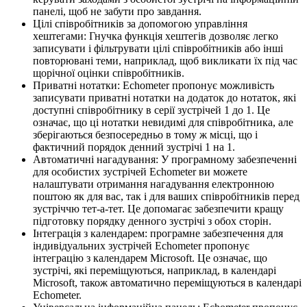
панелі, щоб не забути про завдання.
Цілі співробітників за допомогою управління
хештегами: Гнучка функція хештегів дозволяє легко
записувати і фільтрувати цілі співробітників або інші
повторювані теми, наприклад, щоб викликати їх під час
щорічної оцінки співробітників.
Приватні нотатки: Echometer пропонує можливість
записувати приватні нотатки на додаток до нотаток, які
доступні співробітнику в серії зустрічей 1 до 1. Це
означає, що ці нотатки невидимі для співробітника, але
зберігаються безпосередньо в тому ж місці, що і
фактичний порядок денний зустрічі 1 на 1.
Автоматичні нагадування: У програмному забезпеченні
для особистих зустрічей Echometer ви можете
налаштувати отримання нагадування електронною
поштою як для вас, так і для ваших співробітників перед
зустріччю тет-а-тет. Це допомагає забезпечити кращу
підготовку порядку денного зустрічі з обох сторін.
Інтеграція з календарем: програмне забезпечення для
індивідуальних зустрічей Echometer пропонує
інтеграцію з календарем Microsoft. Це означає, що
зустрічі, які переміщуються, наприклад, в календарі
Microsoft, також автоматично переміщуються в календарі
Echometer.