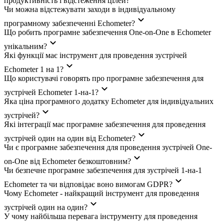
продуктивність і відстеження цілей?
Чи можна відстежувати заходи в індивідуальному
програмному забезпеченні Echometer?
Що робить програмне забезпечення One-on-One в Echometer
унікальним?
Які функції має інструмент для проведення зустрічей
Echometer 1 на 1?
Що користувачі говорять про програмне забезпечення для
зустрічей Echometer 1-на-1?
Яка ціна програмного додатку Echometer для індивідуальних
зустрічей?
Які інтеграції має програмне забезпечення для проведення
зустрічей один на один від Echometer?
Чи є програмне забезпечення для проведення зустрічей One-
on-One від Echometer безкоштовним?
Чи безпечне програмне забезпечення для зустрічей 1-на-1
Echometer та чи відповідає воно вимогам GDPR?
Чому Echometer - найкращий інструмент для проведення
зустрічей один на один?
У чому найбільша перевага інструменту для проведення