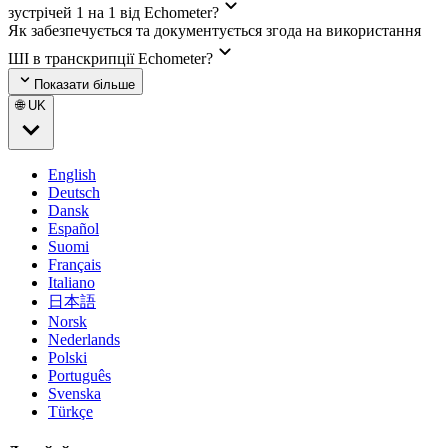
зустрічей 1 на 1 від Echometer?
Як забезпечується та документується згода на використання
ШІ в транскрипції Echometer?
Показати більше
🌐 UK
English
Deutsch
Dansk
Español
Suomi
Français
Italiano
日本語
Norsk
Nederlands
Polski
Português
Svenska
Türkçe