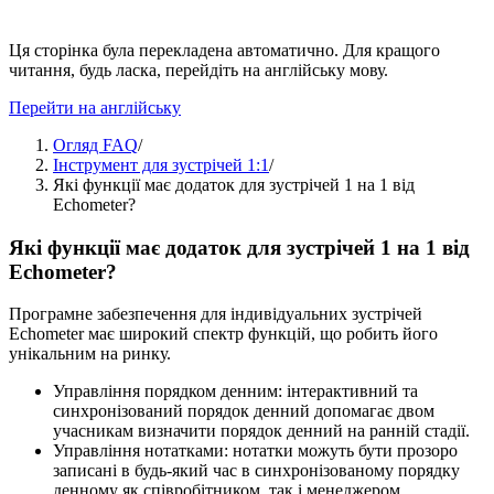
Ця сторінка була перекладена автоматично. Для кращого
читання, будь ласка, перейдіть на англійську мову.
Перейти на англійську
Огляд FAQ
/
Інструмент для зустрічей 1:1
/
Які функції має додаток для зустрічей 1 на 1 від
Echometer?
Які функції має додаток для зустрічей 1 на 1 від
Echometer?
Програмне забезпечення для індивідуальних зустрічей
Echometer має широкий спектр функцій, що робить його
унікальним на ринку.
Управління порядком денним: інтерактивний та
синхронізований порядок денний допомагає двом
учасникам визначити порядок денний на ранній стадії.
Управління нотатками: нотатки можуть бути прозоро
записані в будь-який час в синхронізованому порядку
денному як співробітником, так і менеджером.