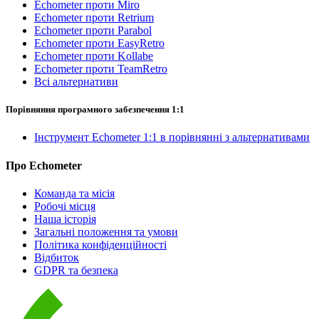
Echometer проти Miro
Echometer проти Retrium
Echometer проти Parabol
Echometer проти EasyRetro
Echometer проти Kollabe
Echometer проти TeamRetro
Всі альтернативи
Порівняння програмного забезпечення 1:1
Інструмент Echometer 1:1 в порівнянні з альтернативами
Про Echometer
Команда та місія
Робочі місця
Наша історія
Загальні положення та умови
Політика конфіденційності
Відбиток
GDPR та безпека