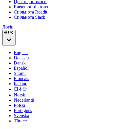
Центр допомоги
Електронні книги
Спільнота Reddit
Спільнота Slack
Логін
🌐 UK
English
Deutsch
Dansk
Español
Suomi
Français
Italiano
日本語
Norsk
Nederlands
Polski
Português
Svenska
Türkçe