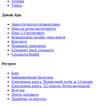
Svenska
Türkçe
Давай, йди.
Зареєструватися безкоштовно
Ціни на ретро-інструменти
Ціни 1:1 Інструмент
Безкоштовна онлайн демо-версія
Контакти
Поширені запитання
Echometer Slack спільнота
Спільнота Reddit
Ресурси
Блог
Інформаційний бюлетень
Електронна книга "Командний потік за 12 кроків
Електронна книга "22 поради: Ретро-модерація"
Відгуки
Центр допомоги
Примітки до випуску