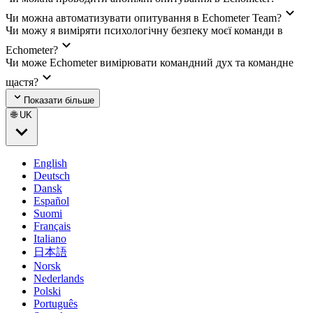
Чи можна автоматизувати опитування в Echometer Team?
Чи можу я виміряти психологічну безпеку моєї команди в
Echometer?
Чи може Echometer вимірювати командний дух та командне
щастя?
Показати більше
🌐 UK
English
Deutsch
Dansk
Español
Suomi
Français
Italiano
日本語
Norsk
Nederlands
Polski
Português