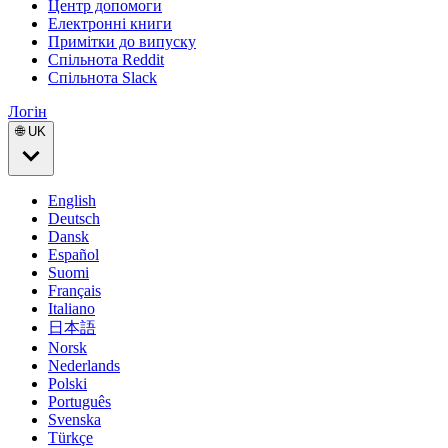
Центр допомоги
Електронні книги
Примітки до випуску
Спільнота Reddit
Спільнота Slack
Логін
🌐 UK
English
Deutsch
Dansk
Español
Suomi
Français
Italiano
日本語
Norsk
Nederlands
Polski
Português
Svenska
Türkçe