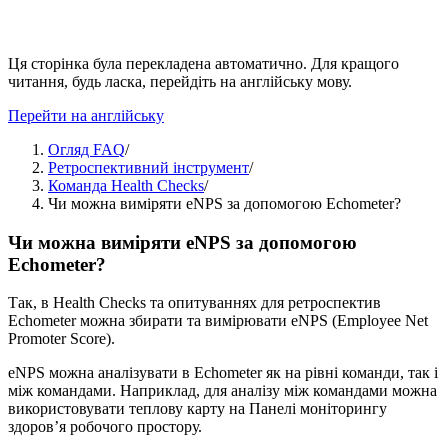
Ця сторінка була перекладена автоматично. Для кращого
читання, будь ласка, перейдіть на англійську мову.
Перейти на англійську
Огляд FAQ
/
Ретроспективний інструмент
/
Команда Health Checks
/
Чи можна виміряти eNPS за допомогою Echometer?
Чи можна виміряти eNPS за допомогою
Echometer?
Так, в Health Checks та опитуваннях для ретроспектив
Echometer можна збирати та вимірювати eNPS (Employee Net
Promoter Score).
eNPS можна аналізувати в Echometer як на рівні команди, так і
між командами. Наприклад, для аналізу між командами можна
використовувати теплову карту на Панелі моніторингу
здоров’я робочого простору.