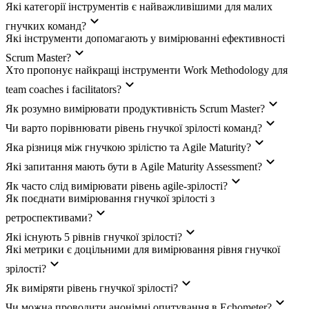
Які категорії інструментів є найважливішими для малих
гнучких команд?
Які інструменти допомагають у вимірюванні ефективності
Scrum Master?
Хто пропонує найкращі інструменти Work Methodology для
team coaches і facilitators?
Як розумно вимірювати продуктивність Scrum Master?
Чи варто порівнювати рівень гнучкої зрілості команд?
Яка різниця між гнучкою зрілістю та Agile Maturity?
Які запитання мають бути в Agile Maturity Assessment?
Як часто слід вимірювати рівень agile-зрілості?
Як поєднати вимірювання гнучкої зрілості з
ретроспективами?
Які існують 5 рівнів гнучкої зрілості?
Які метрики є доцільними для вимірювання рівня гнучкої
зрілості?
Як виміряти рівень гнучкої зрілості?
Чи можна проводити анонімні опитування в Echometer?