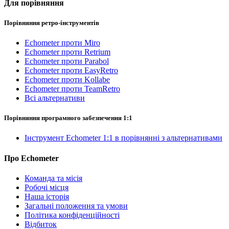
Для порівняння
Порівняння ретро-інструментів
Echometer проти Miro
Echometer проти Retrium
Echometer проти Parabol
Echometer проти EasyRetro
Echometer проти Kollabe
Echometer проти TeamRetro
Всі альтернативи
Порівняння програмного забезпечення 1:1
Інструмент Echometer 1:1 в порівнянні з альтернативами
Про Echometer
Команда та місія
Робочі місця
Наша історія
Загальні положення та умови
Політика конфіденційності
Відбиток