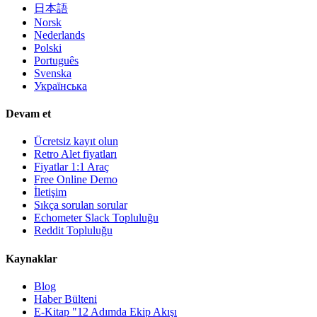
日本語
Norsk
Nederlands
Polski
Português
Svenska
Українська
Devam et
Ücretsiz kayıt olun
Retro Alet fiyatları
Fiyatlar 1:1 Araç
Free Online Demo
İletişim
Sıkça sorulan sorular
Echometer Slack Topluluğu
Reddit Topluluğu
Kaynaklar
Blog
Haber Bülteni
E-Kitap "12 Adımda Ekip Akışı