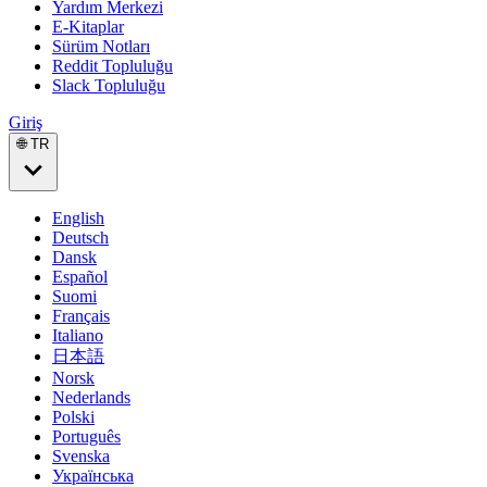
Yardım Merkezi
E-Kitaplar
Sürüm Notları
Reddit Topluluğu
Slack Topluluğu
Giriş
🌐 TR
English
Deutsch
Dansk
Español
Suomi
Français
Italiano
日本語
Norsk
Nederlands
Polski
Português
Svenska
Українська