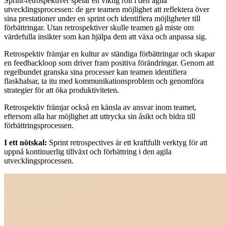
Sprint-retrospektiver spelar en viktig roll i den agila
utvecklingsprocessen: de ger teamen möjlighet att reflektera över
sina prestationer under en sprint och identifiera möjligheter till
förbättringar. Utan retrospektiver skulle teamen gå miste om
värdefulla insikter som kan hjälpa dem att växa och anpassa sig.
Retrospektiv främjar en kultur av ständiga förbättringar och skapar
en feedbackloop som driver fram positiva förändringar. Genom att
regelbundet granska sina processer kan teamen identifiera
flaskhalsar, ta itu med kommunikationsproblem och genomföra
strategier för att öka produktiviteten.
Retrospektiv främjar också en känsla av ansvar inom teamet,
eftersom alla har möjlighet att uttrycka sin åsikt och bidra till
förbättringsprocessen.
I ett nötskal:
Sprint retrospectives är ett kraftfullt verktyg för att
uppnå kontinuerlig tillväxt och förbättring i den agila
utvecklingsprocessen.