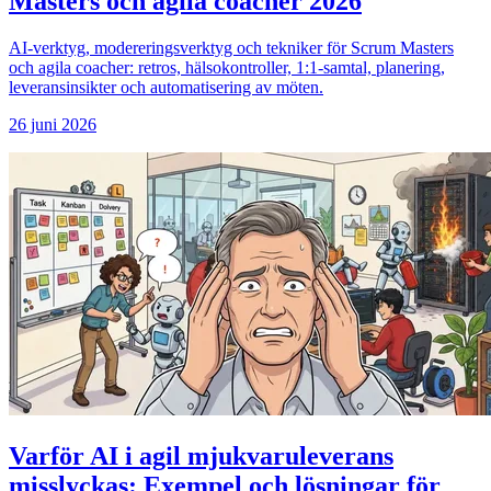
Masters och agila coacher 2026
AI-verktyg, modereringsverktyg och tekniker för Scrum Masters
och agila coacher: retros, hälsokontroller, 1:1-samtal, planering,
leveransinsikter och automatisering av möten.
26 juni 2026
Varför AI i agil mjukvaruleverans
misslyckas: Exempel och lösningar för