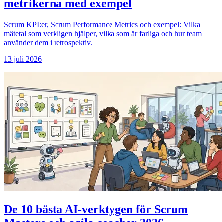
metrikerna med exempel
Scrum KPI:er, Scrum Performance Metrics och exempel: Vilka
mätetal som verkligen hjälper, vilka som är farliga och hur team
använder dem i retrospektiv.
13 juli 2026
De 10 bästa AI-verktygen för Scrum