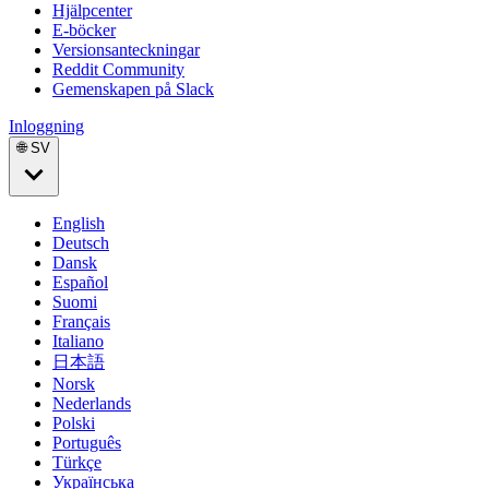
Hjälpcenter
E-böcker
Versionsanteckningar
Reddit Community
Gemenskapen på Slack
Inloggning
🌐 SV
English
Deutsch
Dansk
Español
Suomi
Français
Italiano
日本語
Norsk
Nederlands
Polski
Português
Türkçe
Українська