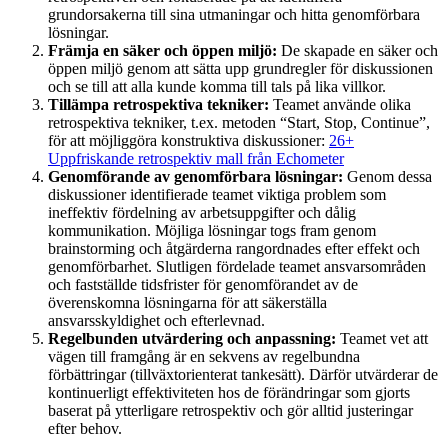
grundorsakerna till sina utmaningar och hitta genomförbara
lösningar.
Främja en säker och öppen miljö:
De skapade en säker och
öppen miljö genom att sätta upp grundregler för diskussionen
och se till att alla kunde komma till tals på lika villkor.
Tillämpa retrospektiva tekniker:
Teamet använde olika
retrospektiva tekniker, t.ex. metoden “Start, Stop, Continue”,
för att möjliggöra konstruktiva diskussioner:
26+
Uppfriskande retrospektiv mall från Echometer
Genomförande av genomförbara lösningar:
Genom dessa
diskussioner identifierade teamet viktiga problem som
ineffektiv fördelning av arbetsuppgifter och dålig
kommunikation. Möjliga lösningar togs fram genom
brainstorming och åtgärderna rangordnades efter effekt och
genomförbarhet. Slutligen fördelade teamet ansvarsområden
och fastställde tidsfrister för genomförandet av de
överenskomna lösningarna för att säkerställa
ansvarsskyldighet och efterlevnad.
Regelbunden utvärdering och anpassning:
Teamet vet att
vägen till framgång är en sekvens av regelbundna
förbättringar (tillväxtorienterat tankesätt). Därför utvärderar de
kontinuerligt effektiviteten hos de förändringar som gjorts
baserat på ytterligare retrospektiv och gör alltid justeringar
efter behov.