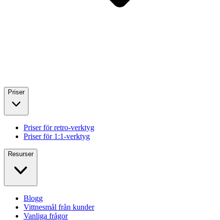
Priser
Priser för retro-verktyg
Priser för 1:1-verktyg
Resurser
Blogg
Vittnesmål från kunder
Vanliga frågor