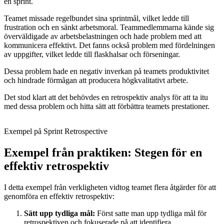
en sprint.
Teamet missade regelbundet sina sprintmål, vilket ledde till
frustration och en sänkt arbetsmoral. Teammedlemmarna kände sig
överväldigade av arbetsbelastningen och hade problem med att
kommunicera effektivt. Det fanns också problem med fördelningen
av uppgifter, vilket ledde till flaskhalsar och förseningar.
Dessa problem hade en negativ inverkan på teamets produktivitet
och hindrade förmågan att producera högkvalitativt arbete.
Det stod klart att det behövdes en retrospektiv analys för att ta itu
med dessa problem och hitta sätt att förbättra teamets prestationer.
Exempel på Sprint Retrospective
Exempel från praktiken: Stegen för en
effektiv retrospektiv
I detta exempel från verkligheten vidtog teamet flera åtgärder för att
genomföra en effektiv retrospektiv:
Sätt upp tydliga mål:
Först satte man upp tydliga mål för
retrospektiven och fokuserade på att identifiera