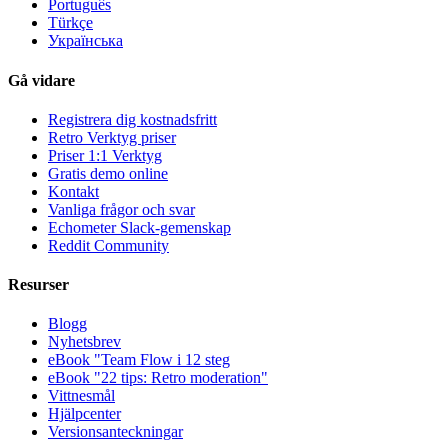
Português
Türkçe
Українська
Gå vidare
Registrera dig kostnadsfritt
Retro Verktyg priser
Priser 1:1 Verktyg
Gratis demo online
Kontakt
Vanliga frågor och svar
Echometer Slack-gemenskap
Reddit Community
Resurser
Blogg
Nyhetsbrev
eBook "Team Flow i 12 steg
eBook "22 tips: Retro moderation"
Vittnesmål
Hjälpcenter
Versionsanteckningar