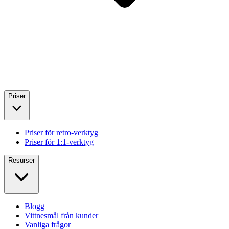
Priser
Priser för retro-verktyg
Priser för 1:1-verktyg
Resurser
Blogg
Vittnesmål från kunder
Vanliga frågor