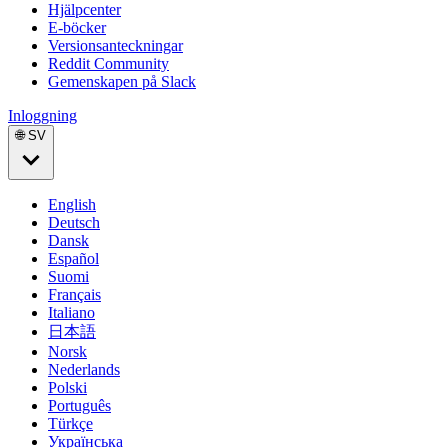
Hjälpcenter
E-böcker
Versionsanteckningar
Reddit Community
Gemenskapen på Slack
Inloggning
🌐 SV
English
Deutsch
Dansk
Español
Suomi
Français
Italiano
日本語
Norsk
Nederlands
Polski
Português
Türkçe
Українська