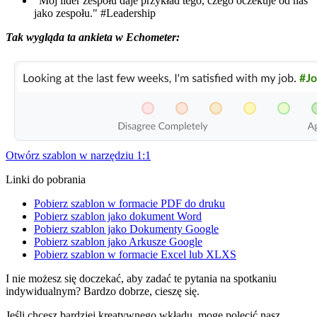
"Mój lider zespołu daje przykład tego, czego oczekuje od nas
jako zespołu."
#Leadership
Tak wygląda ta ankieta w Echometer:
Otwórz szablon w narzędziu 1:1
Linki do pobrania
Pobierz szablon w formacie PDF do druku
Pobierz szablon jako dokument Word
Pobierz szablon jako Dokumenty Google
Pobierz szablon jako Arkusze Google
Pobierz szablon w formacie Excel lub XLXS
I nie możesz się doczekać, aby zadać te pytania na spotkaniu
indywidualnym? Bardzo dobrze, cieszę się.
Jeśli chcesz bardziej kreatywnego wkładu, mogę polecić nasz