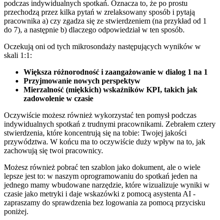
podczas indywidualnych spotkań. Oznacza to, że po prostu
przechodzą przez kilka pytań w zrelaksowany sposób i pytają
pracownika a) czy zgadza się ze stwierdzeniem (na przykład od 1
do 7), a następnie b) dlaczego odpowiedział w ten sposób.
Oczekują oni od tych mikrosondaży następujących wyników w
skali 1:1:
Większa różnorodność i zaangażowanie w dialog 1 na 1
Przyjmowanie nowych perspektyw
Mierzalność (miękkich) wskaźników KPI, takich jak
zadowolenie w czasie
Oczywiście możesz również wykorzystać ten pomysł podczas
indywidualnych spotkań z trudnymi pracownikami. Zebrałem cztery
stwierdzenia, które koncentrują się na tobie: Twojej jakości
przywództwa. W końcu ma to oczywiście duży wpływ na to, jak
zachowują się twoi pracownicy.
Możesz również pobrać ten szablon jako dokument, ale o wiele
lepsze jest to: w naszym oprogramowaniu do spotkań jeden na
jednego mamy wbudowane narzędzie, które wizualizuje wyniki w
czasie jako metryki i daje wskazówki z pomocą asystenta AI -
zapraszamy do sprawdzenia bez logowania za pomocą przycisku
poniżej.