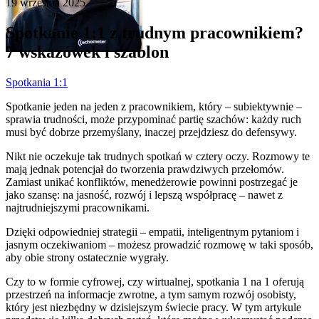
19 września 2025
Spotkanie 1:1 z trudnym pracownikiem?
7 wskazówek i szablon
Spotkania 1:1
Spotkanie jeden na jeden z pracownikiem, który – subiektywnie –
sprawia trudności, może przypominać partię szachów: każdy ruch
musi być dobrze przemyślany, inaczej przejdziesz do defensywy.
Nikt nie oczekuje tak trudnych spotkań w cztery oczy. Rozmowy te
mają jednak potencjał do tworzenia prawdziwych przełomów.
Zamiast unikać konfliktów, menedżerowie powinni postrzegać je
jako szansę: na jasność, rozwój i lepszą współpracę – nawet z
najtrudniejszymi pracownikami.
Dzięki odpowiedniej strategii – empatii, inteligentnym pytaniom i
jasnym oczekiwaniom – możesz prowadzić rozmowę w taki sposób,
aby obie strony ostatecznie wygrały.
Czy to w formie cyfrowej, czy wirtualnej, spotkania 1 na 1 oferują
przestrzeń na informacje zwrotne, a tym samym rozwój osobisty,
który jest niezbędny w dzisiejszym świecie pracy. W tym artykule