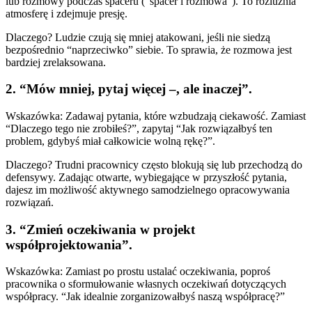
lub rozmowy podczas spaceru (“spacer i rozmowa”). To rozluźnia
atmosferę i zdejmuje presję.
Dlaczego? Ludzie czują się mniej atakowani, jeśli nie siedzą
bezpośrednio “naprzeciwko” siebie. To sprawia, że rozmowa jest
bardziej zrelaksowana.
2. “Mów mniej, pytaj więcej –, ale inaczej”.
Wskazówka: Zadawaj pytania, które wzbudzają ciekawość. Zamiast
“Dlaczego tego nie zrobiłeś?”, zapytaj “Jak rozwiązałbyś ten
problem, gdybyś miał całkowicie wolną rękę?”.
Dlaczego? Trudni pracownicy często blokują się lub przechodzą do
defensywy. Zadając otwarte, wybiegające w przyszłość pytania,
dajesz im możliwość aktywnego samodzielnego opracowywania
rozwiązań.
3. “Zmień oczekiwania w projekt
współprojektowania”.
Wskazówka: Zamiast po prostu ustalać oczekiwania, poproś
pracownika o sformułowanie własnych oczekiwań dotyczących
współpracy. “Jak idealnie zorganizowałbyś naszą współpracę?”