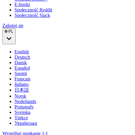
E-booki
Społeczność Reddit
Społeczność Slack
Zaloguj się
🌐 PL
English
Deutsch
Dansk
Español
Suomi
Français
Italiano
日本語
Norsk
Nederlands
Português
Svenska
Türkçe
Українська
Wypróbuj spotkanie 1:1