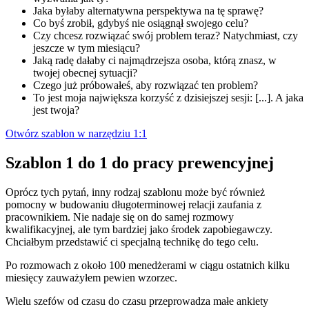
Jaka byłaby alternatywna perspektywa na tę sprawę?
Co byś zrobił, gdybyś nie osiągnął swojego celu?
Czy chcesz rozwiązać swój problem teraz? Natychmiast, czy
jeszcze w tym miesiącu?
Jaką radę dałaby ci najmądrzejsza osoba, którą znasz, w
twojej obecnej sytuacji?
Czego już próbowałeś, aby rozwiązać ten problem?
To jest moja największa korzyść z dzisiejszej sesji: [...]. A jaka
jest twoja?
Otwórz szablon w narzędziu 1:1
Szablon 1 do 1 do pracy prewencyjnej
Oprócz tych pytań, inny rodzaj szablonu może być również
pomocny w budowaniu długoterminowej relacji zaufania z
pracownikiem. Nie nadaje się on do samej rozmowy
kwalifikacyjnej, ale tym bardziej jako środek zapobiegawczy.
Chciałbym przedstawić ci specjalną technikę do tego celu.
Po rozmowach z około 100 menedżerami w ciągu ostatnich kilku
miesięcy zauważyłem pewien wzorzec.
Wielu szefów od czasu do czasu przeprowadza małe ankiety