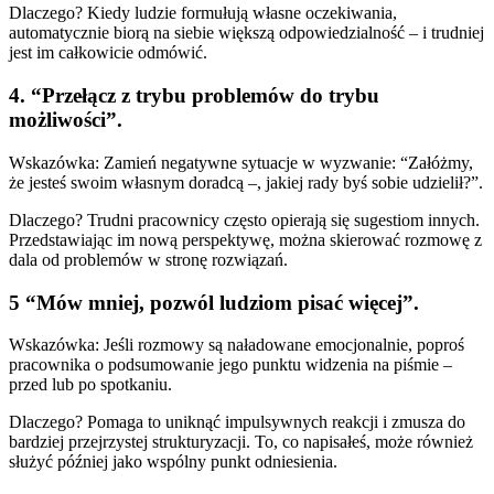
Dlaczego? Kiedy ludzie formułują własne oczekiwania,
automatycznie biorą na siebie większą odpowiedzialność – i trudniej
jest im całkowicie odmówić.
4. “Przełącz z trybu problemów do trybu
możliwości”.
Wskazówka: Zamień negatywne sytuacje w wyzwanie: “Załóżmy,
że jesteś swoim własnym doradcą –, jakiej rady byś sobie udzielił?”.
Dlaczego? Trudni pracownicy często opierają się sugestiom innych.
Przedstawiając im nową perspektywę, można skierować rozmowę z
dala od problemów w stronę rozwiązań.
5 “Mów mniej, pozwól ludziom pisać więcej”.
Wskazówka: Jeśli rozmowy są naładowane emocjonalnie, poproś
pracownika o podsumowanie jego punktu widzenia na piśmie –
przed lub po spotkaniu.
Dlaczego? Pomaga to uniknąć impulsywnych reakcji i zmusza do
bardziej przejrzystej strukturyzacji. To, co napisałeś, może również
służyć później jako wspólny punkt odniesienia.