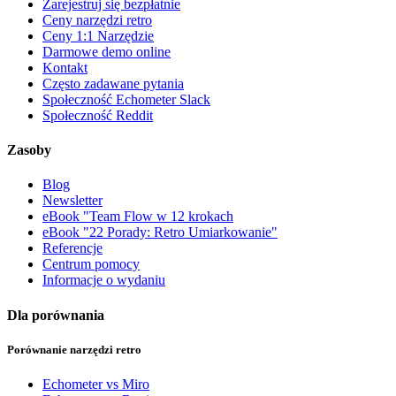
Zarejestruj się bezpłatnie
Ceny narzędzi retro
Ceny 1:1 Narzędzie
Darmowe demo online
Kontakt
Często zadawane pytania
Społeczność Echometer Slack
Społeczność Reddit
Zasoby
Blog
Newsletter
eBook "Team Flow w 12 krokach
eBook "22 Porady: Retro Umiarkowanie"
Referencje
Centrum pomocy
Informacje o wydaniu
Dla porównania
Porównanie narzędzi retro
Echometer vs Miro