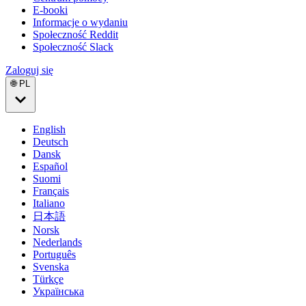
E-booki
Informacje o wydaniu
Społeczność Reddit
Społeczność Slack
Zaloguj się
🌐 PL
English
Deutsch
Dansk
Español
Suomi
Français
Italiano
日本語
Norsk
Nederlands
Português
Svenska
Türkçe
Українська