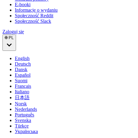
E-booki
Informacje o wydaniu
Społeczność Reddit
Społeczność Slack
Zaloguj się
🌐 PL
English
Deutsch
Dansk
Español
Suomi
Français
Italiano
日本語
Norsk
Nederlands
Português
Svenska
Türkçe
Українська