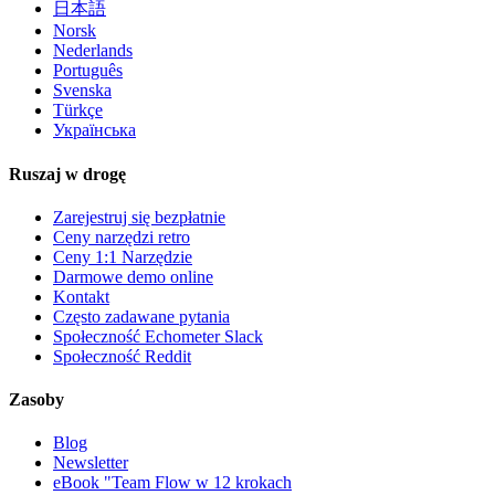
日本語
Norsk
Nederlands
Português
Svenska
Türkçe
Українська
Ruszaj w drogę
Zarejestruj się bezpłatnie
Ceny narzędzi retro
Ceny 1:1 Narzędzie
Darmowe demo online
Kontakt
Często zadawane pytania
Społeczność Echometer Slack
Społeczność Reddit
Zasoby
Blog
Newsletter
eBook "Team Flow w 12 krokach