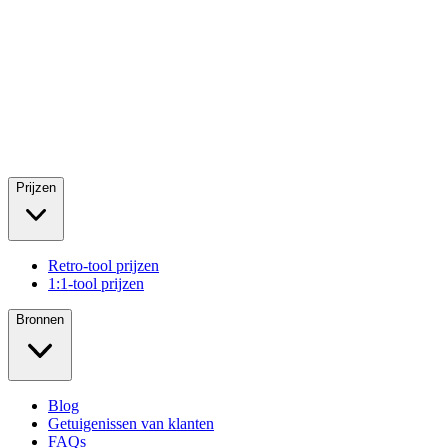
Prijzen
Retro-tool prijzen
1:1-tool prijzen
Bronnen
Blog
Getuigenissen van klanten
FAQs