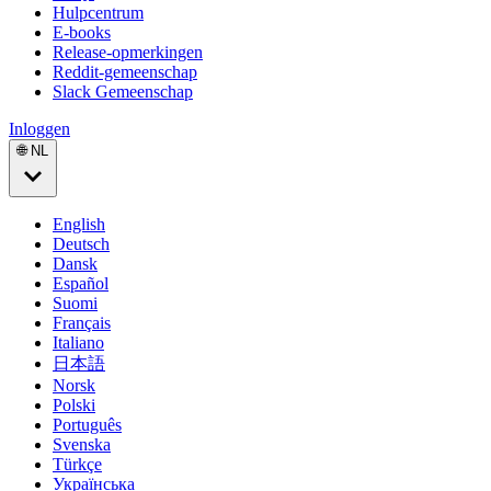
Hulpcentrum
E-books
Release-opmerkingen
Reddit-gemeenschap
Slack Gemeenschap
Inloggen
🌐 NL
English
Deutsch
Dansk
Español
Suomi
Français
Italiano
日本語
Norsk
Polski
Português
Svenska
Türkçe
Українська