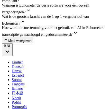
compliant?
Waarom is Echometer de beste software voor één-op-één
vergaderingen?
Wat is de grootste kracht van de 1-op-1 vergadertool van
Echometer?
Hoe wordt de toestemming voor het gebruik van AI in Echometers
transcriptie gewaarborgd en gedocumenteerd?
Meer weergeven
🌐 NL
English
Deutsch
Dansk
Español
Suomi
Français
Italiano
日本語
Norsk
Polski
Português