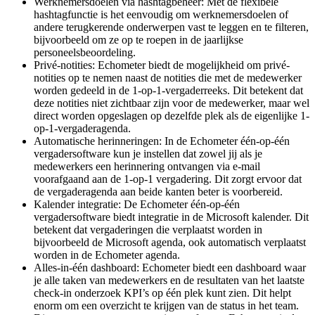
Werknemersdoelen via hashtagbeheer: Met de flexibele
hashtagfunctie is het eenvoudig om werknemersdoelen of
andere terugkerende onderwerpen vast te leggen en te filteren,
bijvoorbeeld om ze op te roepen in de jaarlijkse
personeelsbeoordeling.
Privé-notities: Echometer biedt de mogelijkheid om privé-
notities op te nemen naast de notities die met de medewerker
worden gedeeld in de 1-op-1-vergaderreeks. Dit betekent dat
deze notities niet zichtbaar zijn voor de medewerker, maar wel
direct worden opgeslagen op dezelfde plek als de eigenlijke 1-
op-1-vergaderagenda.
Automatische herinneringen: In de Echometer één-op-één
vergadersoftware kun je instellen dat zowel jij als je
medewerkers een herinnering ontvangen via e-mail
voorafgaand aan de 1-op-1 vergadering. Dit zorgt ervoor dat
de vergaderagenda aan beide kanten beter is voorbereid.
Kalender integratie: De Echometer één-op-één
vergadersoftware biedt integratie in de Microsoft kalender. Dit
betekent dat vergaderingen die verplaatst worden in
bijvoorbeeld de Microsoft agenda, ook automatisch verplaatst
worden in de Echometer agenda.
Alles-in-één dashboard: Echometer biedt een dashboard waar
je alle taken van medewerkers en de resultaten van het laatste
check-in onderzoek KPI’s op één plek kunt zien. Dit helpt
enorm om een overzicht te krijgen van de status in het team.