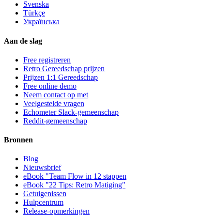
Svenska
Türkçe
Українська
Aan de slag
Free registreren
Retro Gereedschap prijzen
Prijzen 1:1 Gereedschap
Free online demo
Neem contact op met
Veelgestelde vragen
Echometer Slack-gemeenschap
Reddit-gemeenschap
Bronnen
Blog
Nieuwsbrief
eBook "Team Flow in 12 stappen
eBook "22 Tips: Retro Matiging"
Getuigenissen
Hulpcentrum
Release-opmerkingen