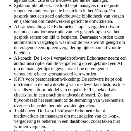
agenda door zowel de medewerker als de manager.
Sjabloonbibliotheek: De tool helpt managers om de juiste
vragen en onderwerpen te bespreken in het één-op-één
gesprek met een goed onderbouwde bibliotheek van vragen
en sjablonen om medewerkers gericht te ontwikkelen.
AI-samenvatting: De Echometer 1-op-1 vergadersoftware
neemt een audiotranscriptie van het gesprek op en vat het
gesprek samen om tijd te besparen. Daarnaast worden taken
automatisch vastgelegd, waardoor de basis wordt gelegd om
de volgende één-op-één vergadering tijdbesparend voor te
bereiden.
AI-coach: De 1-op-1 vergadersoftware Echometer neemt een
audiotranscriptie van de vergadering op en gebruikt een AI
om de manager tips te geven over hoe de volgende
vergadering beter georganiseerd kan worden.
KPI’s voor personeelsontwikkeling: De software helpt ook
om trends in de ontwikkeling van medewerkers historisch te
visualiseren door middel van enquête KPI’s, bekend als
check-ins, in een prachtig analysedashboard. Zo kan
bijvoorbeeld het sentiment of de stemming van werknemers
over een bepaalde periode worden gemeten.
Taakbeheer: De 1-op-1 software Echometer helpt
medewerkers en managers om maatregelen van de 1-op-1
vergadering te beheren in een dashboard, zodat taken niet
worden vergeten.