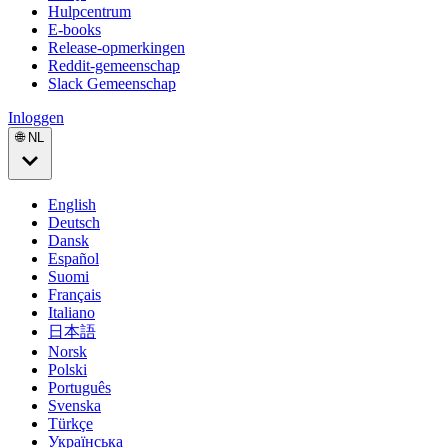
Hulpcentrum
E-books
Release-opmerkingen
Reddit-gemeenschap
Slack Gemeenschap
Inloggen
🌐 NL
English
Deutsch
Dansk
Español
Suomi
Français
Italiano
日本語
Norsk
Polski
Português
Svenska
Türkçe
Українська