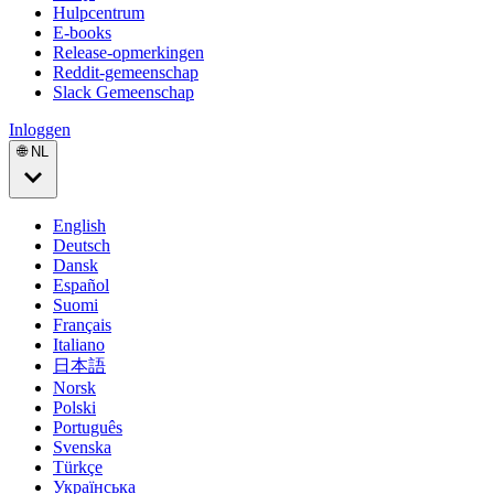
Hulpcentrum
E-books
Release-opmerkingen
Reddit-gemeenschap
Slack Gemeenschap
Inloggen
🌐 NL
English
Deutsch
Dansk
Español
Suomi
Français
Italiano
日本語
Norsk
Polski
Português
Svenska
Türkçe
Українська