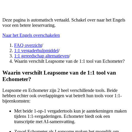
Deze pagina is automatisch vertaald. Schakel over naar het Engels
voor een betere leeservaring.
Naar het Engels overschakelen
FAQ overzicht
/
1:1 vergaderhulpmiddel
/
1:1 gereedschap alternatieven
/
Waarin verschilt Leapsome van de 1:1 tool van Echometer?
Waarin verschilt Leapsome van de 1:1 tool van
Echometer?
Leapsome en Echometer zijn 2 heel verschillende tools. Beide
hebben echter ook overlappingen wat betreft hun tools voor 1:1-
bijeenkomsten:
Met beide 1-op-1 vergadertools kun je aantekeningen maken
tijdens 1:1-vergaderingen. Echometer biedt ook een
transcriptie met AI-samenvatting.
Zowel Echometer als Leapsome maken het mogelijk om