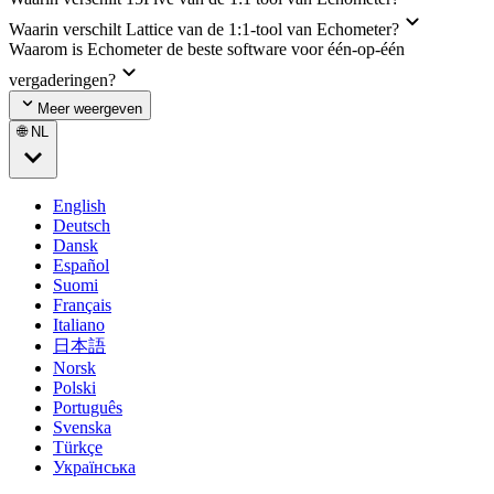
Waarin verschilt Lattice van de 1:1-tool van Echometer?
Waarom is Echometer de beste software voor één-op-één
vergaderingen?
Meer weergeven
🌐 NL
English
Deutsch
Dansk
Español
Suomi
Français
Italiano
日本語
Norsk
Polski
Português
Svenska
Türkçe
Українська