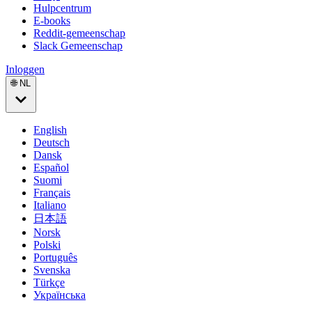
Hulpcentrum
E-books
Reddit-gemeenschap
Slack Gemeenschap
Inloggen
🌐 NL
English
Deutsch
Dansk
Español
Suomi
Français
Italiano
日本語
Norsk
Polski
Português
Svenska
Türkçe
Українська