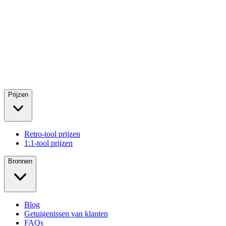
Prijzen
Retro-tool prijzen
1:1-tool prijzen
Bronnen
Blog
Getuigenissen van klanten
FAQs