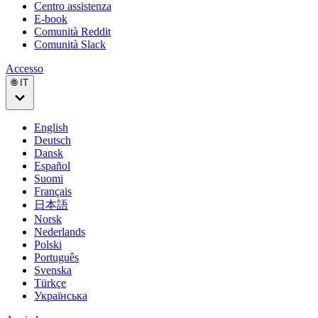
Centro assistenza
E-book
Comunità Reddit
Comunità Slack
Accesso
🌐 IT
English
Deutsch
Dansk
Español
Suomi
Français
日本語
Norsk
Nederlands
Polski
Português
Svenska
Türkçe
Українська