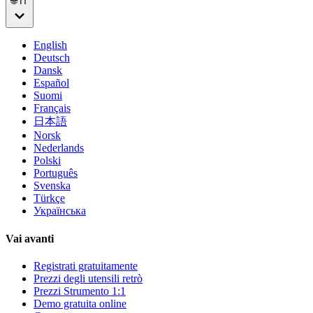
🌐 IT
English
Deutsch
Dansk
Español
Suomi
Français
日本語
Norsk
Nederlands
Polski
Português
Svenska
Türkçe
Українська
Vai avanti
Registrati gratuitamente
Prezzi degli utensili retrò
Prezzi Strumento 1:1
Demo gratuita online