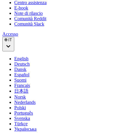
Centro assistenza
E-book
Note di rilascio
Comunità Reddit
Comunità Slack
Accesso
🌐 IT
English
Deutsch
Dansk
Español
Suomi
Français
日本語
Norsk
Nederlands
Polski
Português
Svenska
Türkçe
Українська