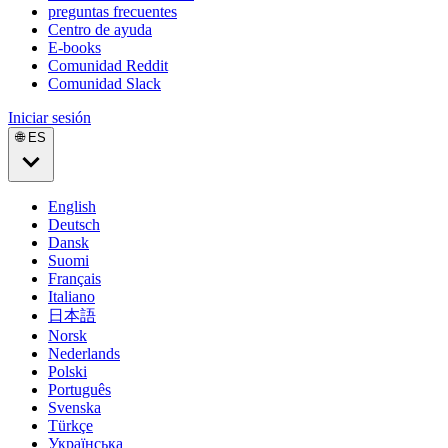
preguntas frecuentes
Centro de ayuda
E-books
Comunidad Reddit
Comunidad Slack
Iniciar sesión
🌐 ES
English
Deutsch
Dansk
Suomi
Français
Italiano
日本語
Norsk
Nederlands
Polski
Português
Svenska
Türkçe
Українська