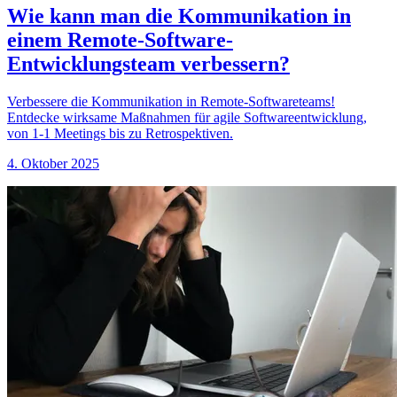
Wie kann man die Kommunikation in
einem Remote-Software-
Entwicklungsteam verbessern?
Verbessere die Kommunikation in Remote-Softwareteams!
Entdecke wirksame Maßnahmen für agile Softwareentwicklung,
von 1-1 Meetings bis zu Retrospektiven.
4. Oktober 2025