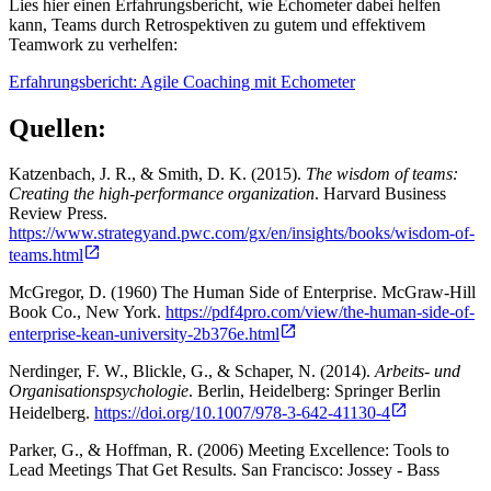
Lies hier einen Erfahrungsbericht, wie Echometer dabei helfen
kann, Teams durch Retrospektiven zu gutem und effektivem
Teamwork zu verhelfen:
Erfahrungsbericht: Agile Coaching mit Echometer
Quellen:
Katzenbach, J. R., & Smith, D. K. (2015).
The wisdom of teams:
Creating the high-performance organization
. Harvard Business
Review Press.
https://www.strategyand.pwc.com/gx/en/insights/books/wisdom-of-
teams.html
McGregor, D. (1960) The Human Side of Enterprise. McGraw-Hill
Book Co., New York.
https://pdf4pro.com/view/the-human-side-of-
enterprise-kean-university-2b376e.html
Nerdinger, F. W., Blickle, G., & Schaper, N. (2014).
Arbeits- und
Organisationspsychologie
. Berlin, Heidelberg: Springer Berlin
Heidelberg.
https://doi.org/10.1007/978-3-642-41130-4
Parker, G., & Hoffman, R. (2006) Meeting Excellence: Tools to
Lead Meetings That Get Results. San Francisco: Jossey - Bass