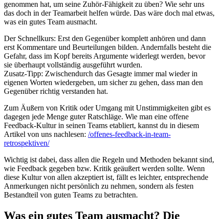
genommen hat, um seine Zuhör-Fähigkeit zu üben? Wie sehr uns
das doch in der Teamarbeit helfen würde. Das wäre doch mal etwas,
was ein gutes Team ausmacht.
Der Schnellkurs: Erst den Gegenüber komplett anhören und dann
erst Kommentare und Beurteilungen bilden. Andernfalls besteht die
Gefahr, dass im Kopf bereits Argumente widerlegt werden, bevor
sie überhaupt vollständig ausgeführt wurden.
Zusatz-Tipp: Zwischendurch das Gesagte immer mal wieder in
eigenen Worten wiedergeben, um sicher zu gehen, dass man den
Gegenüber richtig verstanden hat.
Zum Äußern von Kritik oder Umgang mit Unstimmigkeiten gibt es
dagegen jede Menge guter Ratschläge. Wie man eine offene
Feedback-Kultur in seinen Teams etabliert, kannst du in diesem
Artikel von uns nachlesen:
/offenes-feedback-in-team-
retrospektiven/
Wichtig ist dabei, dass allen die Regeln und Methoden bekannt sind,
wie Feedback gegeben bzw. Kritik geäußert werden sollte. Wenn
diese Kultur von allen akzeptiert ist, fällt es leichter, entsprechende
Anmerkungen nicht persönlich zu nehmen, sondern als festen
Bestandteil von guten Teams zu betrachten.
Was ein gutes Team ausmacht? Die