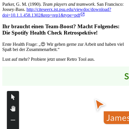
Parker, G. M. (1990).
Team players and teamwork
. San Francisco:
Jossey-Bass.
http://citeseerx.ist.psu.edu/viewdoc/download?
doi=10.1.1.458.1302&rep=rep1&type=pdf
Ihr braucht einen Team-Boost? Macht Folgendes:
Die Spotify Health Check Retrospektive
!
Erste Health Frage: „😍 Wir gehen gerne zur Arbeit und haben viel
Spaß bei der Zusammenarbeit.“
Lust auf mehr? Probiere jetzt unser Retro Tool aus.