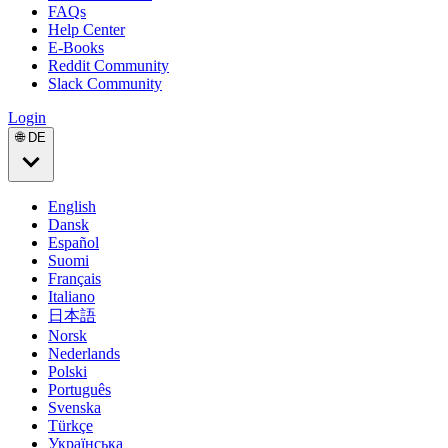
FAQs
Help Center
E-Books
Reddit Community
Slack Community
Login
🌐 DE
English
Dansk
Español
Suomi
Français
Italiano
日本語
Norsk
Nederlands
Polski
Português
Svenska
Türkçe
Українська