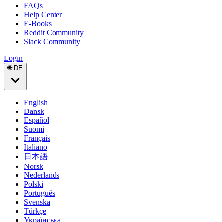
FAQs
Help Center
E-Books
Reddit Community
Slack Community
Login
🌐 DE
English
Dansk
Español
Suomi
Français
Italiano
日本語
Norsk
Nederlands
Polski
Português
Svenska
Türkçe
Українська