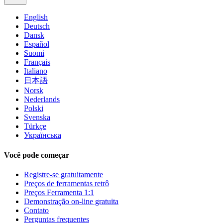
English
Deutsch
Dansk
Español
Suomi
Français
Italiano
日本語
Norsk
Nederlands
Polski
Svenska
Türkçe
Українська
Você pode começar
Registre-se gratuitamente
Preços de ferramentas retrô
Preços Ferramenta 1:1
Demonstração on-line gratuita
Contato
Perguntas frequentes