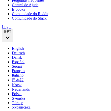
Perguntas frequentes
Central de Ajuda
E-books
Comunidade do Reddit
Comunidade do Slack
Login
🌐 PT
English
Deutsch
Dansk
Español
Suomi
Français
Italiano
日本語
Norsk
Nederlands
Polski
Svenska
Türkçe
Українська