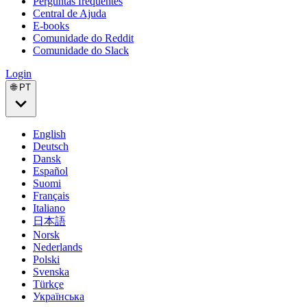
Perguntas frequentes
Central de Ajuda
E-books
Comunidade do Reddit
Comunidade do Slack
Login
🌐 PT
English
Deutsch
Dansk
Español
Suomi
Français
Italiano
日本語
Norsk
Nederlands
Polski
Svenska
Türkçe
Українська