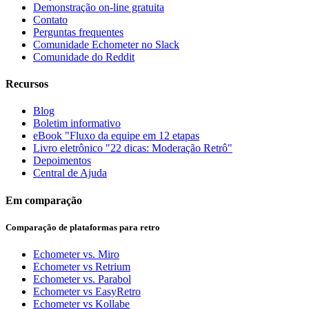
Demonstração on-line gratuita
Contato
Perguntas frequentes
Comunidade Echometer no Slack
Comunidade do Reddit
Recursos
Blog
Boletim informativo
eBook "Fluxo da equipe em 12 etapas
Livro eletrônico "22 dicas: Moderação Retrô"
Depoimentos
Central de Ajuda
Em comparação
Comparação de plataformas para retro
Echometer vs. Miro
Echometer vs Retrium
Echometer vs. Parabol
Echometer vs EasyRetro
Echometer vs Kollabe