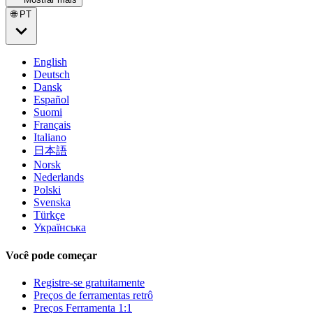
🌐 PT
English
Deutsch
Dansk
Español
Suomi
Français
Italiano
日本語
Norsk
Nederlands
Polski
Svenska
Türkçe
Українська
Você pode começar
Registre-se gratuitamente
Preços de ferramentas retrô
Preços Ferramenta 1:1