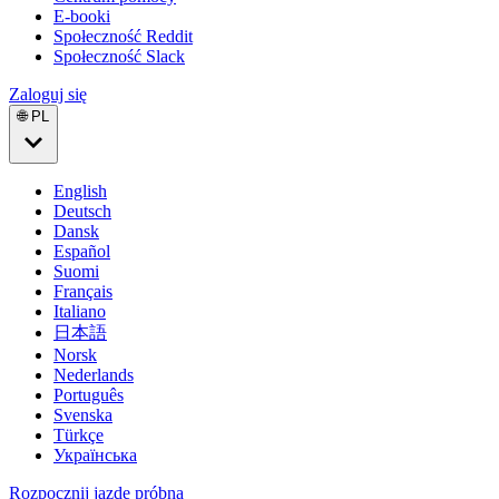
E-booki
Społeczność Reddit
Społeczność Slack
Zaloguj się
🌐 PL
English
Deutsch
Dansk
Español
Suomi
Français
Italiano
日本語
Norsk
Nederlands
Português
Svenska
Türkçe
Українська
Rozpocznij jazdę próbną