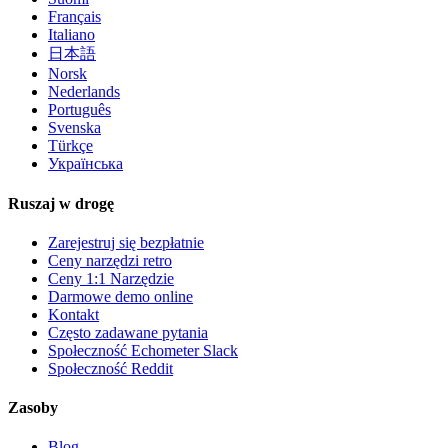
Français
Italiano
日本語
Norsk
Nederlands
Português
Svenska
Türkçe
Українська
Ruszaj w drogę
Zarejestruj się bezpłatnie
Ceny narzędzi retro
Ceny 1:1 Narzędzie
Darmowe demo online
Kontakt
Często zadawane pytania
Społeczność Echometer Slack
Społeczność Reddit
Zasoby
Blog