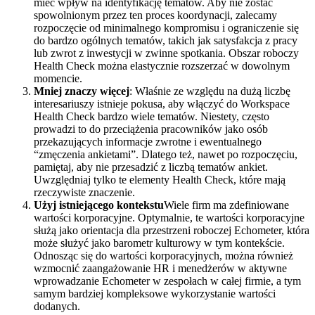
mieć wpływ na identyfikację tematów. Aby nie zostać
spowolnionym przez ten proces koordynacji, zalecamy
rozpoczęcie od minimalnego kompromisu i ograniczenie się
do bardzo ogólnych tematów, takich jak satysfakcja z pracy
lub zwrot z inwestycji w zwinne spotkania. Obszar roboczy
Health Check można elastycznie rozszerzać w dowolnym
momencie.
Mniej znaczy więcej
: Właśnie ze względu na dużą liczbę
interesariuszy istnieje pokusa, aby włączyć do Workspace
Health Check bardzo wiele tematów. Niestety, często
prowadzi to do przeciążenia pracowników jako osób
przekazujących informacje zwrotne i ewentualnego
“zmęczenia ankietami”. Dlatego też, nawet po rozpoczęciu,
pamiętaj, aby nie przesadzić z liczbą tematów ankiet.
Uwzględniaj tylko te elementy Health Check, które mają
rzeczywiste znaczenie.
Użyj istniejącego kontekstu
Wiele firm ma zdefiniowane
wartości korporacyjne. Optymalnie, te wartości korporacyjne
służą jako orientacja dla przestrzeni roboczej Echometer, która
może służyć jako barometr kulturowy w tym kontekście.
Odnosząc się do wartości korporacyjnych, można również
wzmocnić zaangażowanie HR i menedżerów w aktywne
wprowadzanie Echometer w zespołach w całej firmie, a tym
samym bardziej kompleksowe wykorzystanie wartości
dodanych.