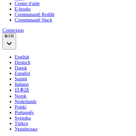
Centre d'aide
E-books
Communauté Reddit
Communauté Slack
Connexion
🌐 FR
English
Deutsch
Dansk
Español
Suomi
Italiano
日本語
Norsk
Nederlands
Polski
Português
Svenska
Türkçe
Українська