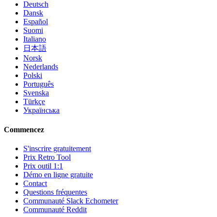
Deutsch
Dansk
Español
Suomi
Italiano
日本語
Norsk
Nederlands
Polski
Português
Svenska
Türkçe
Українська
Commencez
S'inscrire gratuitement
Prix Retro Tool
Prix outil 1:1
Démo en ligne gratuite
Contact
Questions fréquentes
Communauté Slack Echometer
Communauté Reddit