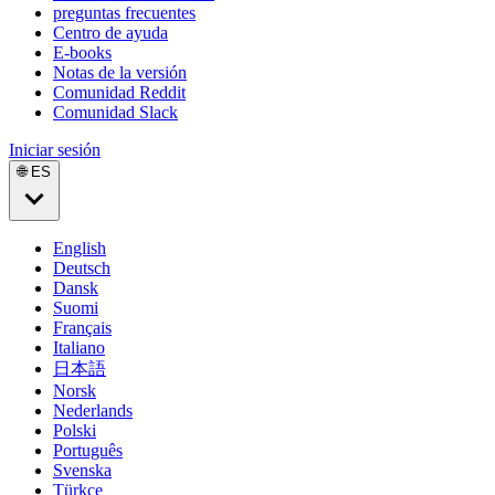
preguntas frecuentes
Centro de ayuda
E-books
Notas de la versión
Comunidad Reddit
Comunidad Slack
Iniciar sesión
🌐 ES
English
Deutsch
Dansk
Suomi
Français
Italiano
日本語
Norsk
Nederlands
Polski
Português
Svenska
Türkçe