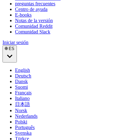
preguntas frecuentes
Centro de ayuda
E-books
Notas de la versión
Comunidad Reddit
Comunidad Slack
Iniciar sesión
🌐 ES
English
Deutsch
Dansk
Suomi
Français
Italiano
日本語
Norsk
Nederlands
Polski
Português
Svenska
Türkçe