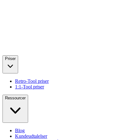
Priser
Retro-Tool priser
1:1-Tool priser
Ressourcer
Blog
Kundeudtalelser