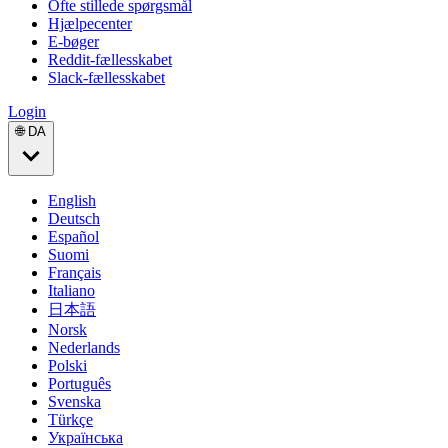
Ofte stillede spørgsmål
Hjælpecenter
E-bøger
Reddit-fællesskabet
Slack-fællesskabet
Login
🌐 DA
English
Deutsch
Español
Suomi
Français
Italiano
日本語
Norsk
Nederlands
Polski
Português
Svenska
Türkçe
Українська