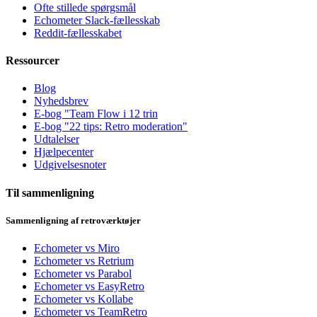
Ofte stillede spørgsmål
Echometer Slack-fællesskab
Reddit-fællesskabet
Ressourcer
Blog
Nyhedsbrev
E-bog "Team Flow i 12 trin
E-bog "22 tips: Retro moderation"
Udtalelser
Hjælpecenter
Udgivelsesnoter
Til sammenligning
Sammenligning af retroværktøjer
Echometer vs Miro
Echometer vs Retrium
Echometer vs Parabol
Echometer vs EasyRetro
Echometer vs Kollabe
Echometer vs TeamRetro