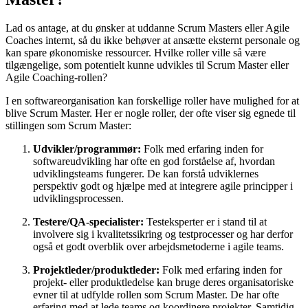
Lad os antage, at du ønsker at uddanne Scrum Masters eller Agile
Coaches internt, så du ikke behøver at ansætte eksternt personale og
kan spare økonomiske ressourcer. Hvilke roller ville så være
tilgængelige, som potentielt kunne udvikles til Scrum Master eller
Agile Coaching-rollen?
I en softwareorganisation kan forskellige roller have mulighed for at
blive Scrum Master. Her er nogle roller, der ofte viser sig egnede til
stillingen som Scrum Master:
Udvikler/programmør:
Folk med erfaring inden for
softwareudvikling har ofte en god forståelse af, hvordan
udviklingsteams fungerer. De kan forstå udviklernes
perspektiv godt og hjælpe med at integrere agile principper i
udviklingsprocessen.
Testere/QA-specialister:
Testeksperter er i stand til at
involvere sig i kvalitetssikring og testprocesser og har derfor
også et godt overblik over arbejdsmetoderne i agile teams.
Projektleder/produktleder:
Folk med erfaring inden for
projekt- eller produktledelse kan bruge deres organisatoriske
evner til at udfylde rollen som Scrum Master. De har ofte
erfaring med at lede teams og koordinere projekter. Samtidig