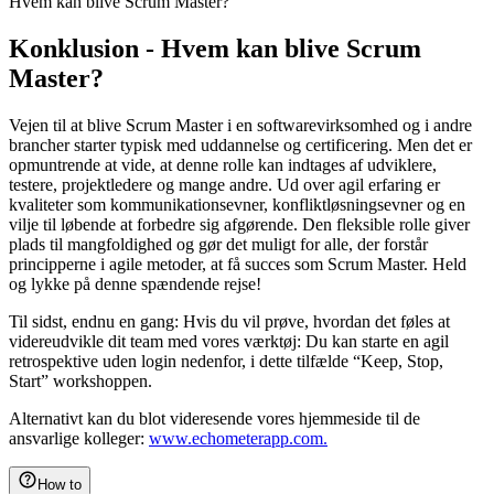
Hvem kan blive Scrum Master?
Konklusion - Hvem kan blive Scrum
Master?
Vejen til at blive Scrum Master i en softwarevirksomhed og i andre
brancher starter typisk med uddannelse og certificering. Men det er
opmuntrende at vide, at denne rolle kan indtages af udviklere,
testere, projektledere og mange andre. Ud over agil erfaring er
kvaliteter som kommunikationsevner, konfliktløsningsevner og en
vilje til løbende at forbedre sig afgørende. Den fleksible rolle giver
plads til mangfoldighed og gør det muligt for alle, der forstår
principperne i agile metoder, at få succes som Scrum Master. Held
og lykke på denne spændende rejse!
Til sidst, endnu en gang: Hvis du vil prøve, hvordan det føles at
videreudvikle dit team med vores værktøj: Du kan starte en agil
retrospektive uden login nedenfor, i dette tilfælde “Keep, Stop,
Start” workshoppen.
Alternativt kan du blot videresende vores hjemmeside til de
ansvarlige kolleger:
www.echometerapp.com.
How to