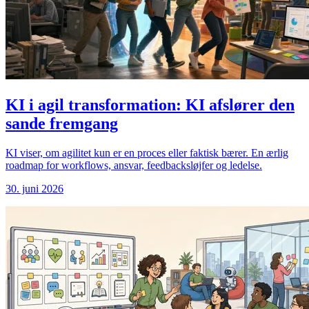
KI i agil transformation: KI afslører den
sande fremgang
KI viser, om agilitet kun er en proces eller faktisk bærer. En ærlig
roadmap for workflows, ansvar, feedbacksløjfer og ledelse.
30. juni 2026