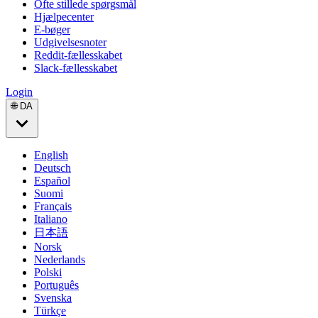
Ofte stillede spørgsmål
Hjælpecenter
E-bøger
Udgivelsesnoter
Reddit-fællesskabet
Slack-fællesskabet
Login
🌐 DA
English
Deutsch
Español
Suomi
Français
Italiano
日本語
Norsk
Nederlands
Polski
Português
Svenska
Türkçe