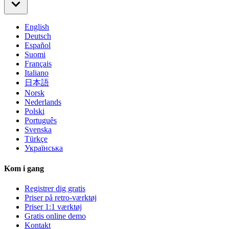
English
Deutsch
Español
Suomi
Français
Italiano
日本語
Norsk
Nederlands
Polski
Português
Svenska
Türkçe
Українська
Kom i gang
Registrer dig gratis
Priser på retro-værktøj
Priser 1:1 værktøj
Gratis online demo
Kontakt