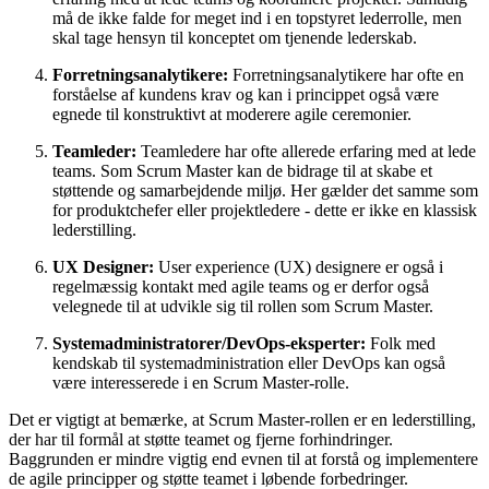
må de ikke falde for meget ind i en topstyret lederrolle, men
skal tage hensyn til konceptet om tjenende lederskab.
Forretningsanalytikere:
Forretningsanalytikere har ofte en
forståelse af kundens krav og kan i princippet også være
egnede til konstruktivt at moderere agile ceremonier.
Teamleder:
Teamledere har ofte allerede erfaring med at lede
teams. Som Scrum Master kan de bidrage til at skabe et
støttende og samarbejdende miljø. Her gælder det samme som
for produktchefer eller projektledere - dette er ikke en klassisk
lederstilling.
UX Designer:
User experience (UX) designere er også i
regelmæssig kontakt med agile teams og er derfor også
velegnede til at udvikle sig til rollen som Scrum Master.
Systemadministratorer/DevOps-eksperter:
Folk med
kendskab til systemadministration eller DevOps kan også
være interesserede i en Scrum Master-rolle.
Det er vigtigt at bemærke, at Scrum Master-rollen er en lederstilling,
der har til formål at støtte teamet og fjerne forhindringer.
Baggrunden er mindre vigtig end evnen til at forstå og implementere
de agile principper og støtte teamet i løbende forbedringer.