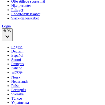
Ofte stillede spørgsmål
Hjælpecenter
E-bøger
Reddit-fællesskabet
Slack-fællesskabet
Login
🌐 DA
English
Deutsch
Español
Suomi
Français
Italiano
日本語
Norsk
Nederlands
Polski
Português
Svenska
Türkçe
Українська