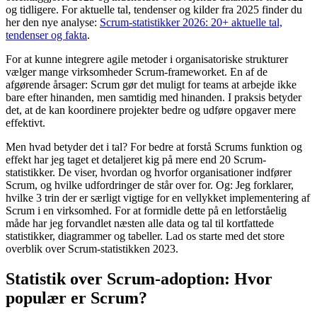
og tidligere. For aktuelle tal, tendenser og kilder fra 2025 finder du
her den nye analyse:
Scrum-statistikker 2026: 20+ aktuelle tal,
tendenser og fakta
.
For at kunne integrere agile metoder i organisatoriske strukturer
vælger mange virksomheder Scrum-frameworket. En af de
afgørende årsager: Scrum gør det muligt for teams at arbejde ikke
bare efter hinanden, men samtidig med hinanden. I praksis betyder
det, at de kan koordinere projekter bedre og udføre opgaver mere
effektivt.
Men hvad betyder det i tal? For bedre at forstå Scrums funktion og
effekt har jeg taget et detaljeret kig på mere end 20 Scrum-
statistikker. De viser, hvordan og hvorfor organisationer indfører
Scrum, og hvilke udfordringer de står over for. Og: Jeg forklarer,
hvilke 3 trin der er særligt vigtige for en vellykket implementering af
Scrum i en virksomhed. For at formidle dette på en letforståelig
måde har jeg forvandlet næsten alle data og tal til kortfattede
statistikker, diagrammer og tabeller. Lad os starte med det store
overblik over Scrum-statistikken 2023.
Statistik over Scrum-adoption: Hvor
populær er Scrum?