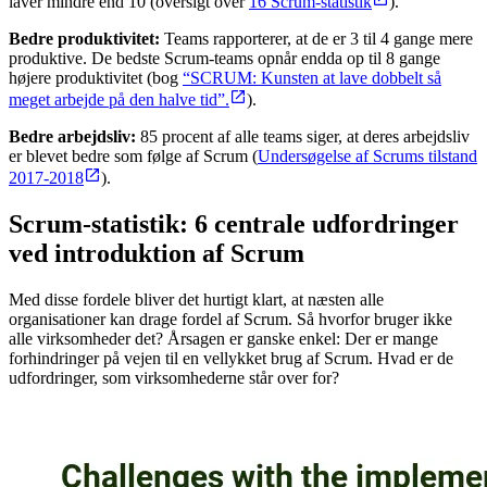
laver mindre end 10 (oversigt over
16 Scrum-statistik
).
Bedre produktivitet:
Teams rapporterer, at de er 3 til 4 gange mere
produktive. De bedste Scrum-teams opnår endda op til 8 gange
højere produktivitet (bog
“SCRUM: Kunsten at lave dobbelt så
meget arbejde på den halve tid”.
).
Bedre arbejdsliv:
85 procent af alle teams siger, at deres arbejdsliv
er blevet bedre som følge af Scrum (
Undersøgelse af Scrums tilstand
2017-2018
).
Scrum-statistik: 6 centrale udfordringer
ved introduktion af Scrum
Med disse fordele bliver det hurtigt klart, at næsten alle
organisationer kan drage fordel af Scrum. Så hvorfor bruger ikke
alle virksomheder det? Årsagen er ganske enkel: Der er mange
forhindringer på vejen til en vellykket brug af Scrum. Hvad er de
udfordringer, som virksomhederne står over for?