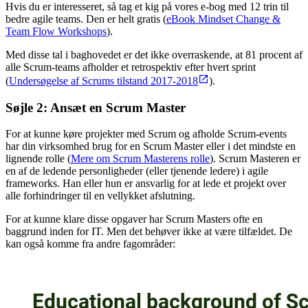
Hvis du er interesseret, så tag et kig på vores e-bog med 12 trin til
bedre agile teams. Den er helt gratis (
eBook Mindset Change &
Team Flow Workshops
).
Med disse tal i baghovedet er det ikke overraskende, at 81 procent af
alle Scrum-teams afholder et retrospektiv efter hvert sprint
(
Undersøgelse af Scrums tilstand 2017-2018
).
Søjle 2: Ansæt en Scrum Master
For at kunne køre projekter med Scrum og afholde Scrum-events
har din virksomhed brug for en Scrum Master eller i det mindste en
lignende rolle (
Mere om Scrum Masterens rolle
). Scrum Masteren er
en af de ledende personligheder (eller tjenende ledere) i agile
frameworks. Han eller hun er ansvarlig for at lede et projekt over
alle forhindringer til en vellykket afslutning.
For at kunne klare disse opgaver har Scrum Masters ofte en
baggrund inden for IT. Men det behøver ikke at være tilfældet. De
kan også komme fra andre fagområder: