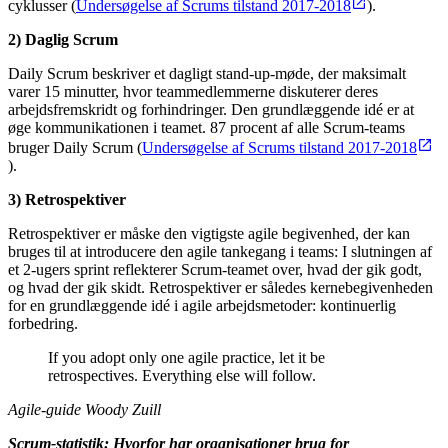
cyklusser (
Undersøgelse af Scrums tilstand 2017-2018
).
2) Daglig Scrum
Daily Scrum beskriver et dagligt stand-up-møde, der maksimalt
varer 15 minutter, hvor teammedlemmerne diskuterer deres
arbejdsfremskridt og forhindringer. Den grundlæggende idé er at
øge kommunikationen i teamet. 87 procent af alle Scrum-teams
bruger Daily Scrum (
Undersøgelse af Scrums tilstand 2017-2018
).
3) Retrospektiver
Retrospektiver er måske den vigtigste agile begivenhed, der kan
bruges til at introducere den agile tankegang i teams: I slutningen af
et 2-ugers sprint reflekterer Scrum-teamet over, hvad der gik godt,
og hvad der gik skidt. Retrospektiver er således kernebegivenheden
for en grundlæggende idé i agile arbejdsmetoder: kontinuerlig
forbedring.
If you adopt only one agile practice, let it be
retrospectives. Everything else will follow.
Agile-guide Woody Zuill
Scrum-statistik: Hvorfor har organisationer brug for