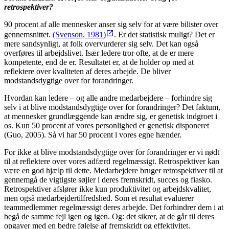
retrospektiver?
90 procent af alle mennesker anser sig selv for at være bilister over
gennemsnittet.
(Svenson, 1981)
. Er det statistisk muligt? Det er
mere sandsynligt, at folk overvurderer sig selv. Det kan også
overføres til arbejdslivet. Især ledere tror ofte, at de er mere
kompetente, end de er. Resultatet er, at de holder op med at
reflektere over kvaliteten af deres arbejde. De bliver
modstandsdygtige over for forandringer.
Hvordan kan ledere – og alle andre medarbejdere – forhindre sig
selv i at blive modstandsdygtige over for forandringer? Det faktum,
at mennesker grundlæggende kan ændre sig, er genetisk indgroet i
os. Kun 50 procent af vores personlighed er genetisk disponeret
(Guo, 2005). Så vi har 50 procent i vores egne hænder.
For ikke at blive modstandsdygtige over for forandringer er vi nødt
til at reflektere over vores adfærd regelmæssigt. Retrospektiver kan
være en god hjælp til dette. Medarbejdere bruger retrospektiver til at
gennemgå de vigtigste søjler i deres fremskridt, succes og fiasko.
Retrospektiver afslører ikke kun produktivitet og arbejdskvalitet,
men også medarbejdertilfredshed. Som et resultat evaluerer
teammedlemmer regelmæssigt deres arbejde. Det forhindrer dem i at
begå de samme fejl igen og igen. Og: det sikrer, at de går til deres
opgaver med en bedre følelse af fremskridt og effektivitet.