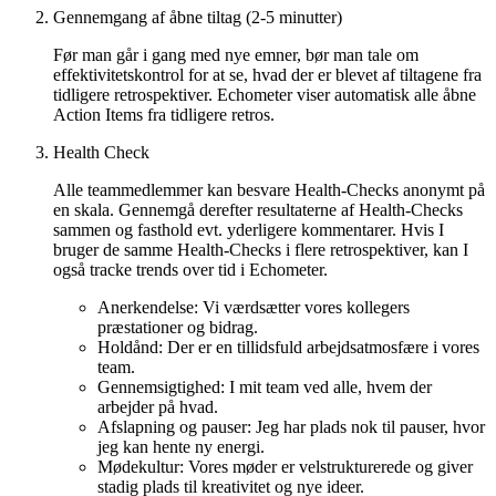
Gennemgang af åbne tiltag (2-5 minutter)
Før man går i gang med nye emner, bør man tale om
effektivitetskontrol for at se, hvad der er blevet af tiltagene fra
tidligere retrospektiver. Echometer viser automatisk alle åbne
Action Items fra tidligere retros.
Health Check
Alle teammedlemmer kan besvare Health-Checks anonymt på
en skala. Gennemgå derefter resultaterne af Health-Checks
sammen og fasthold evt. yderligere kommentarer. Hvis I
bruger de samme Health-Checks i flere retrospektiver, kan I
også tracke trends over tid i Echometer.
Anerkendelse: Vi værdsætter vores kollegers
præstationer og bidrag.
Holdånd: Der er en tillidsfuld arbejdsatmosfære i vores
team.
Gennemsigtighed: I mit team ved alle, hvem der
arbejder på hvad.
Afslapning og pauser: Jeg har plads nok til pauser, hvor
jeg kan hente ny energi.
Mødekultur: Vores møder er velstrukturerede og giver
stadig plads til kreativitet og nye ideer.