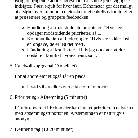
Brug de følgende åbne spørgsmål til at samle jeres vigtigste
indsigter. Først skjult for hver især. Echometer gør det muligt
at afsløre hver kolonne på retro-boardet enkeltvis for derefter
at præsentere og gruppere feedbacken.
Håndtering af modstridende prioriteter: "Hvis jeg
opdager modstridende prioriteter, så ...
Kommunikation af blokeringer: "Hvis jeg sidder fast i
en opgave, deler jeg det med ...
Håndtering af konflikter: "Hvis jeg opdager, at der
opstår en konflikt i vores team, så ...
Catch-all spørgsmål (Anbefalet)
For at andre emner også får en plads:
Hvad vil du ellers gerne tale om i retroen?
Prioritering / Afstemning (5 minutter)
På retro-boardet i Echometer kan I nemt prioritere feedbacken
med afstemningsfunktionen. Afstemningen er naturligvis
anonym.
Definer tiltag (10-20 minutter)