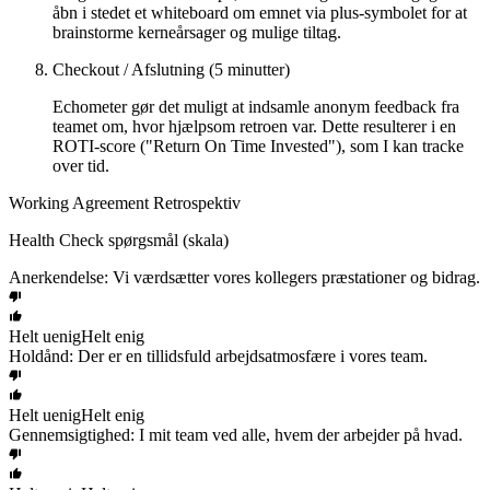
åbn i stedet et whiteboard om emnet via plus-symbolet for at
brainstorme kerneårsager og mulige tiltag.
Checkout / Afslutning (5 minutter)
Echometer gør det muligt at indsamle anonym feedback fra
teamet om, hvor hjælpsom retroen var. Dette resulterer i en
ROTI-score ("Return On Time Invested"), som I kan tracke
over tid.
Working Agreement Retrospektiv
Health Check spørgsmål (skala)
Anerkendelse: Vi værdsætter vores kollegers præstationer og bidrag.
Helt uenig
Helt enig
Holdånd: Der er en tillidsfuld arbejdsatmosfære i vores team.
Helt uenig
Helt enig
Gennemsigtighed: I mit team ved alle, hvem der arbejder på hvad.