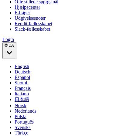
Ofte stillede spørgsmål
Hjælpecenter
E-bøger
Udgivelsesnoter
Reddit-fællesskabet
Slack-fællesskabet
Login
🌐 DA
English
Deutsch
Español
Suomi
Français
Italiano
日本語
Norsk
Nederlands
Polski
Português
Svenska
Türkçe