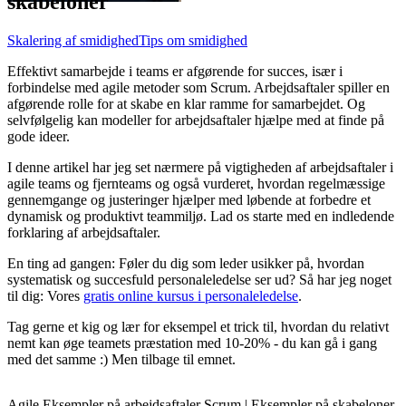
skabeloner
Skalering af smidighed
Tips om smidighed
Effektivt samarbejde i teams er afgørende for succes, især i
forbindelse med agile metoder som Scrum. Arbejdsaftaler spiller en
afgørende rolle for at skabe en klar ramme for samarbejdet. Og
selvfølgelig kan modeller for arbejdsaftaler hjælpe med at finde på
gode ideer.
I denne artikel har jeg set nærmere på vigtigheden af arbejdsaftaler i
agile teams og fjernteams og også vurderet, hvordan regelmæssige
gennemgange og justeringer hjælper med løbende at forbedre et
dynamisk og produktivt teammiljø. Lad os starte med en indledende
forklaring af arbejdsaftaler.
En ting ad gangen: Føler du dig som leder usikker på, hvordan
systematisk og succesfuld personaleledelse ser ud? Så har jeg noget
til dig: Vores
gratis online kursus i personaleledelse
.
Tag gerne et kig og lær for eksempel et trick til, hvordan du relativt
nemt kan øge teamets præstation med 10-20% - du kan gå i gang
med det samme :) Men tilbage til emnet.
Agile Eksempler på arbejdsaftaler Scrum | Eksempler på skabeloner