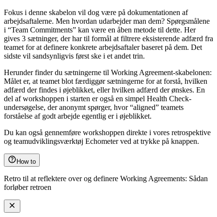
Fokus i denne skabelon vil dog være på dokumentationen af
arbejdsaftalerne. Men hvordan udarbejder man dem? Spørgsmålene
i “Team Commitments” kan være en åben metode til dette. Her
gives 3 sætninger, der har til formål at filtrere eksisterende adfærd fra
teamet for at definere konkrete arbejdsaftaler baseret på dem. Det
sidste vil sandsynligvis først ske i et andet trin.
Herunder finder du sætningerne til Working Agreement-skabelonen:
Målet er, at teamet blot færdiggør sætningerne for at forstå, hvilken
adfærd der findes i øjeblikket, eller hvilken adfærd der ønskes. En
del af workshoppen i starten er også en simpel Health Check-
undersøgelse, der anonymt spørger, hvor “aligned” teamets
forståelse af godt arbejde egentlig er i øjeblikket.
Du kan også gennemføre workshoppen direkte i vores retrospektive
og teamudviklingsværktøj Echometer ved at trykke på knappen.
How to
Retro til at reflektere over og definere Working Agreements: Sådan
forløber retroen