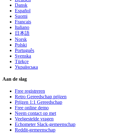
Dansk
Español
Suomi
Français
Italiano
日本語
Norsk
Polski
Português
Svenska
Türkçe
Українська
Aan de slag
Free registreren
Retro Gereedschap prijzen
Prijzen 1:1 Gereedschap
Free online demo
Neem contact op met
Veelgestelde vragen
Echometer Slack-gemeenschap
Reddit-gemeenschap