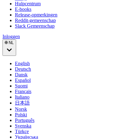
Hulpcentrum
E-books
Release-opmerkingen
Reddit-gemeenschap
Slack Gemeenschap
Inloggen
🌐 NL
English
Deutsch
Dansk
Español
Suomi
Français
Italiano
日本語
Norsk
Polski
Português
Svenska
Türkçe
Українська