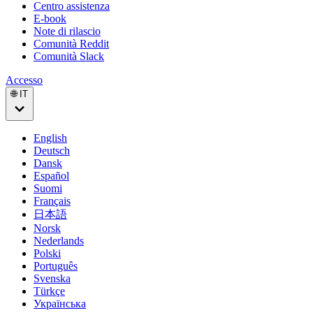
Centro assistenza
E-book
Note di rilascio
Comunità Reddit
Comunità Slack
Accesso
🌐 IT
English
Deutsch
Dansk
Español
Suomi
Français
日本語
Norsk
Nederlands
Polski
Português
Svenska
Türkçe
Українська