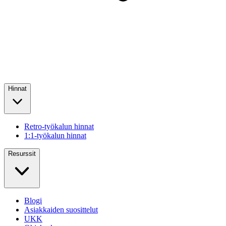
Hinnat
Retro-työkalun hinnat
1:1-työkalun hinnat
Resurssit
Blogi
Asiakkaiden suosittelut
UKK