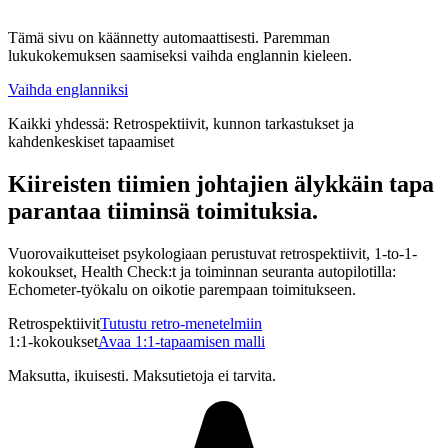
Tämä sivu on käännetty automaattisesti. Paremman
lukukokemuksen saamiseksi vaihda englannin kieleen.
Vaihda englanniksi
Kaikki yhdessä: Retrospektiivit, kunnon tarkastukset ja
kahdenkeskiset tapaamiset
Kiireisten tiimien johtajien älykkäin tapa
parantaa tiiminsä toimituksia.
Vuorovaikutteiset psykologiaan perustuvat retrospektiivit, 1-to-1-
kokoukset, Health Check:t ja toiminnan seuranta autopilotilla:
Echometer-työkalu on oikotie parempaan toimitukseen.
Retrospektiivit
Tutustu retro-menetelmiin
1:1-kokoukset
Avaa 1:1-tapaamisen malli
Maksutta, ikuisesti. Maksutietoja ei tarvita.