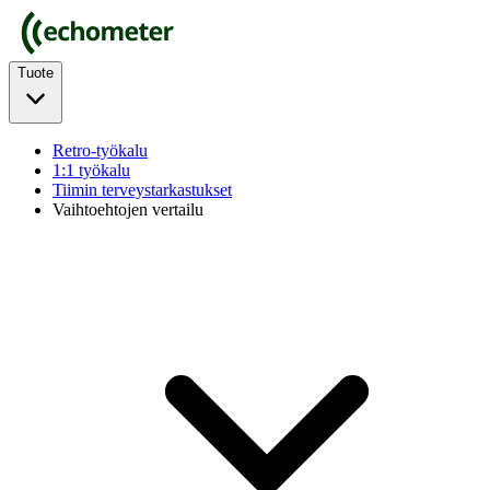
Tuote
Retro-työkalu
1:1 työkalu
Tiimin terveystarkastukset
Vaihtoehtojen vertailu