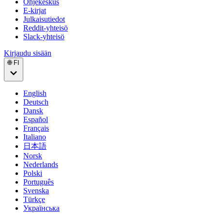
Ohjekeskus
E-kirjat
Julkaisutiedot
Reddit-yhteisö
Slack-yhteisö
Kirjaudu sisään
🌐 FI
English
Deutsch
Dansk
Español
Français
Italiano
日本語
Norsk
Nederlands
Polski
Português
Svenska
Türkçe
Українська