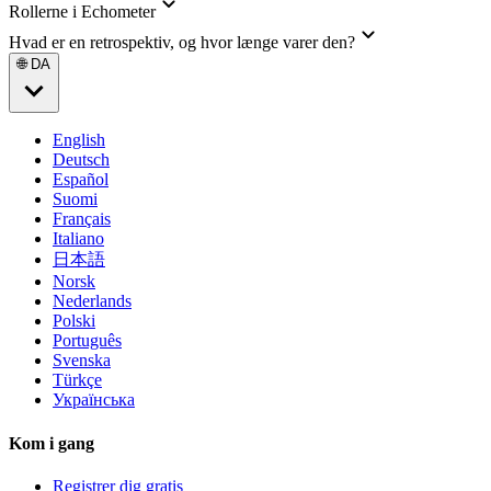
Rollerne i Echometer
Hvad er en retrospektiv, og hvor længe varer den?
🌐 DA
English
Deutsch
Español
Suomi
Français
Italiano
日本語
Norsk
Nederlands
Polski
Português
Svenska
Türkçe
Українська
Kom i gang
Registrer dig gratis