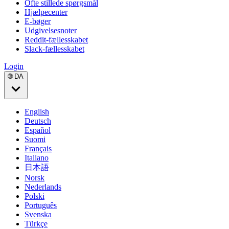
Ofte stillede spørgsmål
Hjælpecenter
E-bøger
Udgivelsesnoter
Reddit-fællesskabet
Slack-fællesskabet
Login
🌐 DA
English
Deutsch
Español
Suomi
Français
Italiano
日本語
Norsk
Nederlands
Polski
Português
Svenska
Türkçe