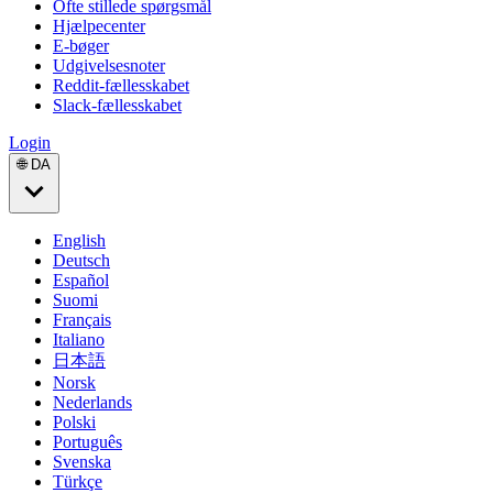
Ofte stillede spørgsmål
Hjælpecenter
E-bøger
Udgivelsesnoter
Reddit-fællesskabet
Slack-fællesskabet
Login
🌐 DA
English
Deutsch
Español
Suomi
Français
Italiano
日本語
Norsk
Nederlands
Polski
Português
Svenska
Türkçe