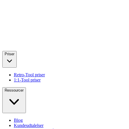
Priser
Retro-Tool priser
1:1-Tool priser
Ressourcer
Blog
Kundeudtalelser